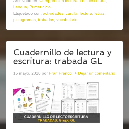
Archivado en:
Comprensión lectora
,
Lectoescritura
,
Lengua
,
Primer ciclo
Etiquetado con:
actividades
,
cartilla
,
lectura
,
letras
,
pictogramas
,
trabadas
,
vocabulario
Cuadernillo de lectura y
escritura: trabada GL
15 mayo, 2018
por
Fran Franco
Dejar un comentario