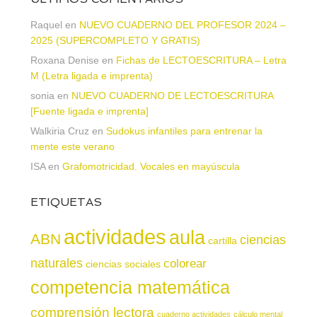
Raquel
en
NUEVO CUADERNO DEL PROFESOR 2024 –
2025 (SUPERCOMPLETO Y GRATIS)
Roxana Denise
en
Fichas de LECTOESCRITURA – Letra
M (Letra ligada e imprenta)
sonia
en
NUEVO CUADERNO DE LECTOESCRITURA
[Fuente ligada e imprenta]
Walkiria Cruz
en
Sudokus infantiles para entrenar la
mente este verano
ISA
en
Grafomotricidad. Vocales en mayúscula
ETIQUETAS
actividades
aula
ABN
ciencias
cartilla
naturales
colorear
ciencias sociales
competencia matemática
comprensión lectora
cuaderno actividades
cálculo mental