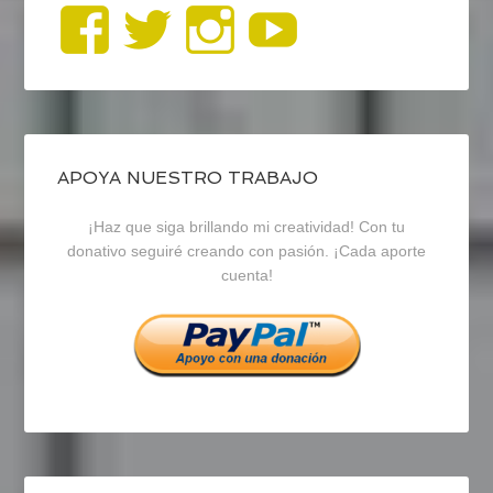
Ver
Ver
Ver
YouTub
perfil
perfil
perfil
de
de
de
blogrecursosep
recursosep
recursosep
APOYA NUESTRO TRABAJO
¡Haz que siga brillando mi creatividad! Con tu
en
en
en
donativo seguiré creando con pasión. ¡Cada aporte
cuenta!
Facebook
Twitter
Instagram