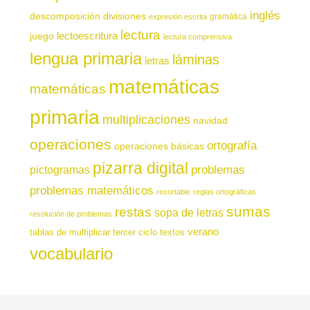
inglés
descomposición
divisiones
gramática
expresión escrita
lectura
juego
lectoescritura
lectura comprensiva
lengua primaria
láminas
letras
matemáticas
matemáticas
primaria
multiplicaciones
navidad
operaciones
ortografía
operaciones básicas
pizarra digital
pictogramas
problemas
problemas matemáticos
recortable
reglas ortográficas
sumas
restas
sopa de letras
resolución de problemas
verano
tablas de multiplicar
tercer ciclo
textos
vocabulario