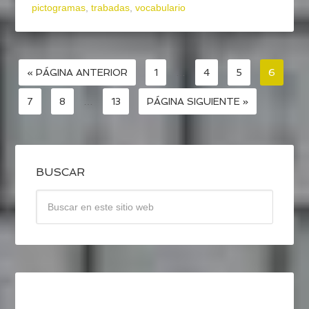
pictogramas
,
trabadas
,
vocabulario
« PÁGINA ANTERIOR
1
…
4
5
6
7
8
…
13
PÁGINA SIGUIENTE »
BUSCAR