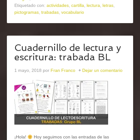
Etiquetado con:
actividades
,
cartilla
,
lectura
,
letras
,
pictogramas
,
trabadas
,
vocabulario
Cuadernillo de lectura y
escritura: trabada BL
1 mayo, 2018
por
Fran Franco
Dejar un comentario
¡Hola!
Hoy seguimos con las entradas de las