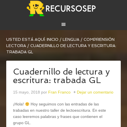
USTED ESTÁ AQUÍ:
INICIO
/
LENGUA
/
COMPRENSIÓN
LECTORA
/
CUADERNILLO DE LECTURA Y ESCRITURA:
TRABADA GL
Cuadernillo de lectura y
escritura: trabada GL
15 mayo, 2018
por
Fran Franco
Dejar un comentario
¡Hola!
Hoy seguimos con las entradas de las
trabadas en nuestro taller de lectoescritura. En este
caso leeremos palabras y frases que contienen el
grupo GL.