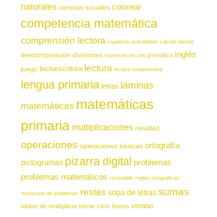
naturales
colorear
ciencias sociales
competencia matemática
comprensión lectora
cuaderno actividades
cálculo mental
inglés
descomposición
divisiones
gramática
expresión escrita
lectura
juego
lectoescritura
lectura comprensiva
lengua primaria
láminas
letras
matemáticas
matemáticas
primaria
multiplicaciones
navidad
operaciones
ortografía
operaciones básicas
pizarra digital
pictogramas
problemas
problemas matemáticos
recortable
reglas ortográficas
sumas
restas
sopa de letras
resolución de problemas
verano
tablas de multiplicar
tercer ciclo
textos