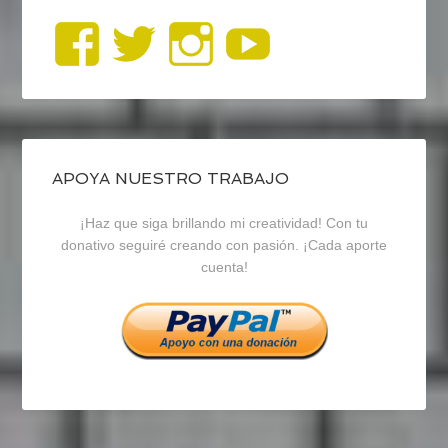
Ver
Ver
Ver
YouTub
perfil
perfil
perfil
de
de
de
blogrecursosep
recursosep
recursosep
APOYA NUESTRO TRABAJO
¡Haz que siga brillando mi creatividad! Con tu
en
en
en
donativo seguiré creando con pasión. ¡Cada aporte
cuenta!
Facebook
Twitter
Instagram