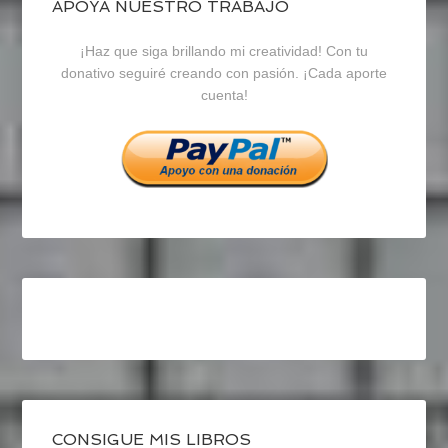
blogrecursosep
recursosep
recursosep
APOYA NUESTRO TRABAJO
¡Haz que siga brillando mi creatividad! Con tu
en
en
en
donativo seguiré creando con pasión. ¡Cada aporte
cuenta!
Facebook
Twitter
Instagram
CONSIGUE MIS LIBROS