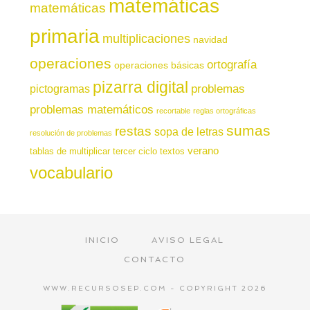
matemáticas
matemáticas
primaria
multiplicaciones
navidad
operaciones
ortografía
operaciones básicas
pizarra digital
pictogramas
problemas
problemas matemáticos
recortable
reglas ortográficas
sumas
restas
sopa de letras
resolución de problemas
verano
tablas de multiplicar
tercer ciclo
textos
vocabulario
INICIO
AVISO LEGAL
CONTACTO
WWW.RECURSOSEP.COM - COPYRIGHT 2026