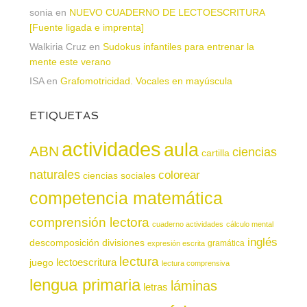
sonia
en
NUEVO CUADERNO DE LECTOESCRITURA
[Fuente ligada e imprenta]
Walkiria Cruz
en
Sudokus infantiles para entrenar la
mente este verano
ISA
en
Grafomotricidad. Vocales en mayúscula
ETIQUETAS
actividades
aula
ABN
ciencias
cartilla
naturales
colorear
ciencias sociales
competencia matemática
comprensión lectora
cuaderno actividades
cálculo mental
inglés
descomposición
divisiones
gramática
expresión escrita
lectura
juego
lectoescritura
lectura comprensiva
lengua primaria
láminas
letras