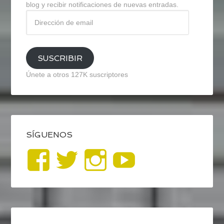
blog y recibir notificaciones de nuevas entradas.
Dirección
de
email
SUSCRIBIR
Únete a otros 127K suscriptores
SÍGUENOS
Ver
Ver
Ver
YouTub
perfil
perfil
perfil
de
de
de