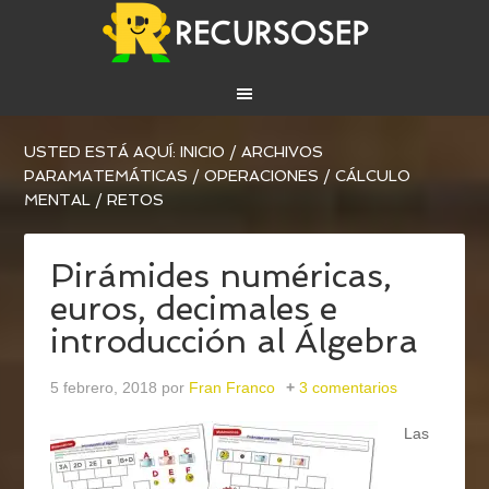
USTED ESTÁ AQUÍ:
INICIO
/
ARCHIVOS
PARA
MATEMÁTICAS
/
OPERACIONES
/
CÁLCULO
MENTAL / RETOS
Pirámides numéricas,
euros, decimales e
introducción al Álgebra
5 febrero, 2018
por
Fran Franco
3 comentarios
Las