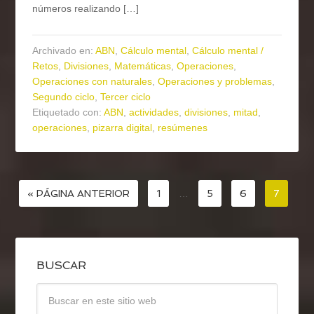
números realizando […]
Archivado en:
ABN
,
Cálculo mental
,
Cálculo mental /
Retos
,
Divisiones
,
Matemáticas
,
Operaciones
,
Operaciones con naturales
,
Operaciones y problemas
,
Segundo ciclo
,
Tercer ciclo
Etiquetado con:
ABN
,
actividades
,
divisiones
,
mitad
,
operaciones
,
pizarra digital
,
resúmenes
« PÁGINA ANTERIOR
1
…
5
6
7
BUSCAR