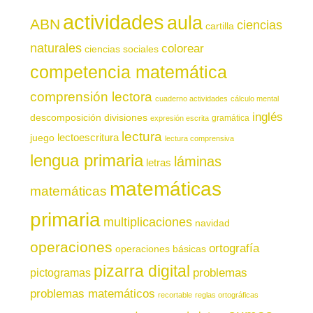
actividades
aula
ABN
ciencias
cartilla
naturales
colorear
ciencias sociales
competencia matemática
comprensión lectora
cuaderno actividades
cálculo mental
inglés
descomposición
divisiones
gramática
expresión escrita
lectura
juego
lectoescritura
lectura comprensiva
lengua primaria
láminas
letras
matemáticas
matemáticas
primaria
multiplicaciones
navidad
operaciones
ortografía
operaciones básicas
pizarra digital
pictogramas
problemas
problemas matemáticos
recortable
reglas ortográficas