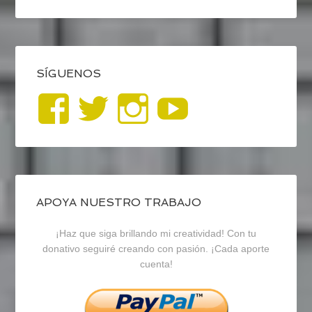
SÍGUENOS
Ver
Ver
Ver
YouTub
perfil
perfil
perfil
de
de
de
blogrecursosep
recursosep
recursosep
APOYA NUESTRO TRABAJO
¡Haz que siga brillando mi creatividad! Con tu
en
en
en
donativo seguiré creando con pasión. ¡Cada aporte
cuenta!
Facebook
Twitter
Instagram