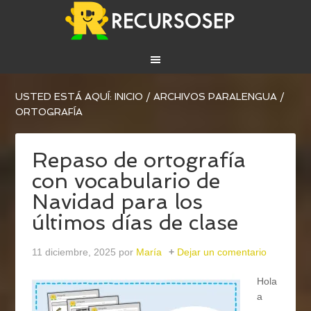
USTED ESTÁ AQUÍ:
INICIO
/
ARCHIVOS PARA
LENGUA
/
ORTOGRAFÍA
Repaso de ortografía
con vocabulario de
Navidad para los
últimos días de clase
11 diciembre, 2025
por
María
Dejar un comentario
Hola
a