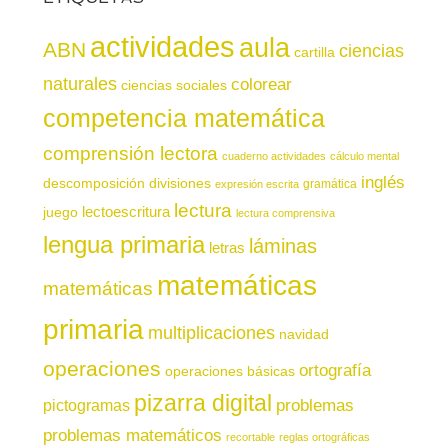
actividades
aula
ABN
ciencias
cartilla
naturales
colorear
ciencias sociales
competencia matemática
comprensión lectora
cuaderno actividades
cálculo mental
inglés
descomposición
divisiones
gramática
expresión escrita
lectura
juego
lectoescritura
lectura comprensiva
lengua primaria
láminas
letras
matemáticas
matemáticas
primaria
multiplicaciones
navidad
operaciones
ortografía
operaciones básicas
pizarra digital
pictogramas
problemas
problemas matemáticos
recortable
reglas ortográficas