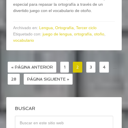
especial para repasar la ortografía a través de un
divertido juego con el vocabulario de otoño.
Archivado en:
Lengua
,
Ortografía
,
Tercer ciclo
Etiquetado con:
juego de lengua
,
ortografía
,
otoño
,
vocabulario
« PÁGINA ANTERIOR
1
2
3
4
…
28
PÁGINA SIGUIENTE »
BUSCAR