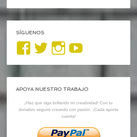
SÍGUENOS
Ver
Ver
Ver
YouTub
perfil
perfil
perfil
de
de
de
blogrecursosep
recursosep
recursosep
APOYA NUESTRO TRABAJO
¡Haz que siga brillando mi creatividad! Con tu
en
en
en
donativo seguiré creando con pasión. ¡Cada aporte
cuenta!
Facebook
Twitter
Instagram