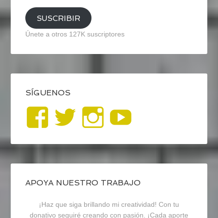
SUSCRIBIR
Únete a otros 127K suscriptores
SÍGUENOS
Ver
Ver
Ver
YouTub
perfil
perfil
perfil
de
de
de
blogrecursosep
recursosep
recursosep
APOYA NUESTRO TRABAJO
¡Haz que siga brillando mi creatividad! Con tu
en
en
en
donativo seguiré creando con pasión. ¡Cada aporte