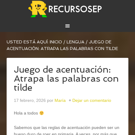
USTED ESTÁ AQUÍ:
INICIO
/
LENGUA
/
JUEGO DE
ACENTUACIÓN: ATRAPA LAS PALABRAS CON TILDE
Juego de acentuación:
Atrapa las palabras con
tilde
17 febrero, 2026
por
María
Dejar un comentario
Hola a todos
Sabemos que las reglas de acentuación pueden ser un
hueso duro de roer en primaria. A veces, por más que