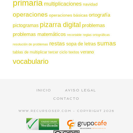
primaria
multiplicaciones
navidad
operaciones
ortografía
operaciones básicas
pizarra digital
pictogramas
problemas
problemas matemáticos
recortable
reglas ortográficas
sumas
restas
sopa de letras
resolución de problemas
verano
tablas de multiplicar
tercer ciclo
textos
vocabulario
INICIO
AVISO LEGAL
CONTACTO
WWW.RECURSOSEP.COM - COPYRIGHT 2026