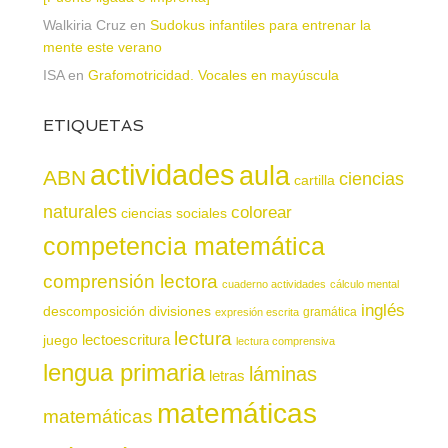
Walkiria Cruz
en
Sudokus infantiles para entrenar la
mente este verano
ISA
en
Grafomotricidad. Vocales en mayúscula
ETIQUETAS
actividades
aula
ABN
ciencias
cartilla
naturales
colorear
ciencias sociales
competencia matemática
comprensión lectora
cuaderno actividades
cálculo mental
inglés
descomposición
divisiones
gramática
expresión escrita
lectura
juego
lectoescritura
lectura comprensiva
lengua primaria
láminas
letras
matemáticas
matemáticas