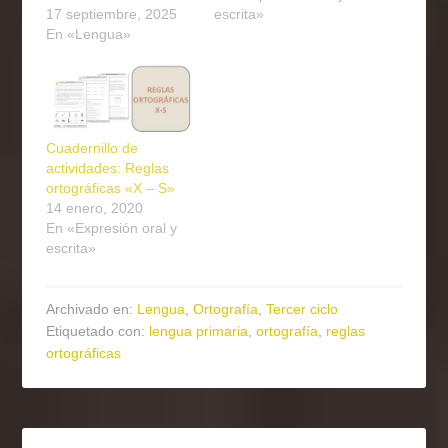
17 septiembre, 2025
escrita»
En «Lengua»
Cuadernillo de
actividades: Reglas
ortográficas «X – S»
14 enero, 2020
En «Expresión oral y
escrita»
Archivado en:
Lengua
,
Ortografía
,
Tercer ciclo
Etiquetado con:
lengua primaria
,
ortografía
,
reglas
ortográficas