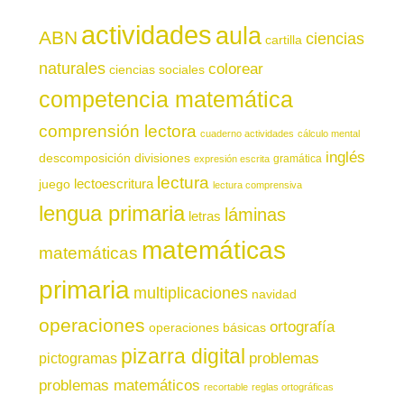
actividades
aula
ABN
ciencias
cartilla
naturales
colorear
ciencias sociales
competencia matemática
comprensión lectora
cuaderno actividades
cálculo mental
inglés
descomposición
divisiones
gramática
expresión escrita
lectura
juego
lectoescritura
lectura comprensiva
lengua primaria
láminas
letras
matemáticas
matemáticas
primaria
multiplicaciones
navidad
operaciones
ortografía
operaciones básicas
pizarra digital
pictogramas
problemas
problemas matemáticos
recortable
reglas ortográficas