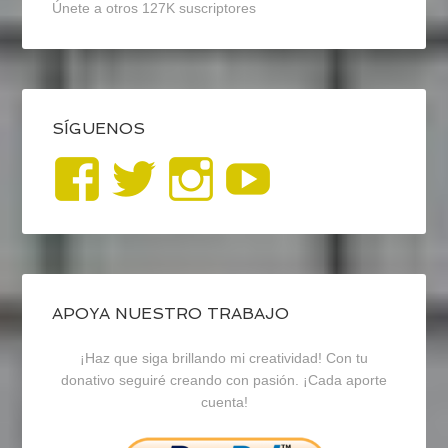
Únete a otros 127K suscriptores
SÍGUENOS
Ver
Ver
Ver
YouTub
perfil
perfil
perfil
de
de
de
blogrecursosep
recursosep
recursosep
APOYA NUESTRO TRABAJO
¡Haz que siga brillando mi creatividad! Con tu
en
en
en
donativo seguiré creando con pasión. ¡Cada aporte
cuenta!
Facebook
Twitter
Instagram