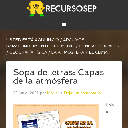
USTED ESTÁ AQUÍ:
INICIO
/
ARCHIVOS
PARA
CONOCIMIENTO DEL MEDIO
/
CIENCIAS SOCIALES
/
GEOGRAFÍA FÍSICA
/
LA ATMÓSFERA Y EL CLIMA
Sopa de letras: Capas
de la atmósfera
25 junio, 2021
por
María
Dejar un comentario
Hola
a