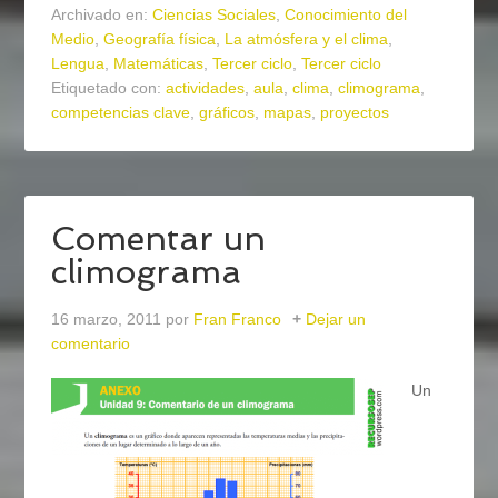
Archivado en:
Ciencias Sociales
,
Conocimiento del
Medio
,
Geografía física
,
La atmósfera y el clima
,
Lengua
,
Matemáticas
,
Tercer ciclo
,
Tercer ciclo
Etiquetado con:
actividades
,
aula
,
clima
,
climograma
,
competencias clave
,
gráficos
,
mapas
,
proyectos
Comentar un
climograma
16 marzo, 2011
por
Fran Franco
Dejar un
comentario
Un