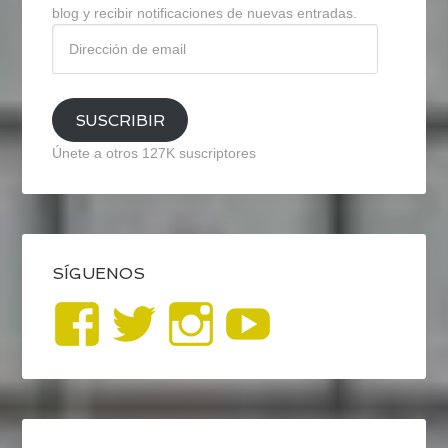
blog y recibir notificaciones de nuevas entradas.
Dirección
de
email
SUSCRIBIR
Únete a otros 127K suscriptores
SÍGUENOS
Ver
Ver
Ver
YouTub
perfil
perfil
perfil
de
de
de