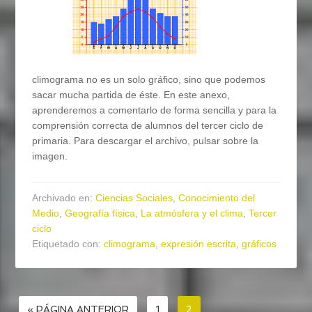
climograma no es un solo gráfico, sino que podemos
sacar mucha partida de éste. En este anexo,
aprenderemos a comentarlo de forma sencilla y para la
comprensión correcta de alumnos del tercer ciclo de
primaria. Para descargar el archivo, pulsar sobre la
imagen.
Archivado en:
Ciencias Sociales
,
Conocimiento del
Medio
,
Geografía física
,
La atmósfera y el clima
,
Tercer
ciclo
Etiquetado con:
climograma
,
expresión escrita
,
gráficos
« PÁGINA ANTERIOR
1
2