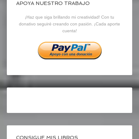
blogrecursosep
recursosep
recursosep
APOYA NUESTRO TRABAJO
¡Haz que siga brillando mi creatividad! Con tu
en
en
en
donativo seguiré creando con pasión. ¡Cada aporte
cuenta!
Facebook
Twitter
Instagram
CONSIGUE MIS LIBROS