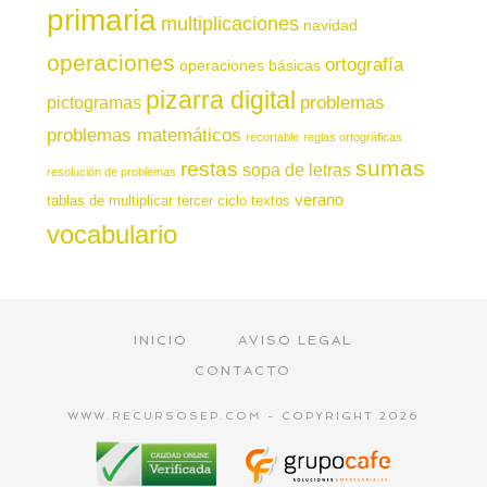
primaria
multiplicaciones
navidad
operaciones
ortografía
operaciones básicas
pizarra digital
pictogramas
problemas
problemas matemáticos
recortable
reglas ortográficas
sumas
restas
sopa de letras
resolución de problemas
verano
tablas de multiplicar
tercer ciclo
textos
vocabulario
INICIO
AVISO LEGAL
CONTACTO
WWW.RECURSOSEP.COM - COPYRIGHT 2026