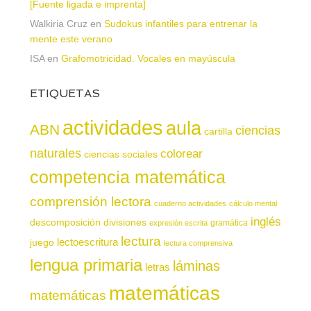
[Fuente ligada e imprenta]
Walkiria Cruz
en
Sudokus infantiles para entrenar la
mente este verano
ISA
en
Grafomotricidad. Vocales en mayúscula
ETIQUETAS
actividades
aula
ABN
ciencias
cartilla
naturales
colorear
ciencias sociales
competencia matemática
comprensión lectora
cuaderno actividades
cálculo mental
inglés
descomposición
divisiones
gramática
expresión escrita
lectura
juego
lectoescritura
lectura comprensiva
lengua primaria
láminas
letras
matemáticas
matemáticas