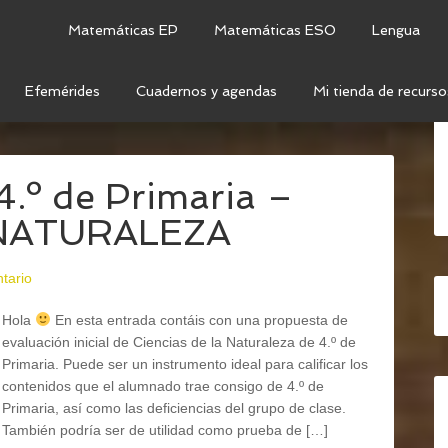
Matemáticas EP
Matemáticas ESO
Lengua
Efemérides
Cuadernos y agendas
Mi tienda de recurso
OCIMIENTO DEL MEDIO
/
CIENCIAS DE LA
 4.º de Primaria –
 NATURALEZA
tario
Hola
En esta entrada contáis con una propuesta de
evaluación inicial de Ciencias de la Naturaleza de 4.º de
Primaria. Puede ser un instrumento ideal para calificar los
contenidos que el alumnado trae consigo de 4.º de
Primaria, así como las deficiencias del grupo de clase.
También podría ser de utilidad como prueba de […]