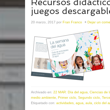
Recursos didáctico
juegos descargabl
20 marzo, 2017
por
Fran Franco
Dejar un come
Archivado en:
22 MAR: Día del agua
,
Ciencias de 
medio ambiente
,
Primer ciclo
,
Segundo ciclo
,
Terce
Etiquetado con:
actividades
,
agua
,
aula
,
ciclo del 