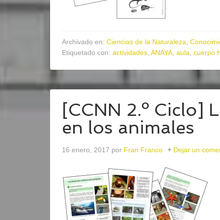
Archivado en:
Ciencias de la Naturaleza
,
Conocimi
Etiquetado con:
actividades
,
ANAYA
,
aula
,
cuerpo 
[CCNN 2.º Ciclo] L
en los animales
16 enero, 2017
por
Fran Franco
Dejar un come