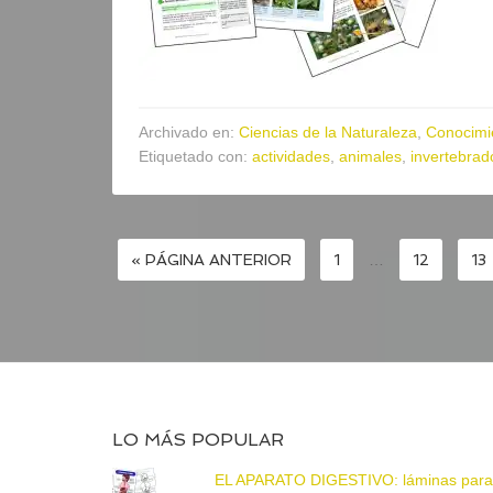
Archivado en:
Ciencias de la Naturaleza
,
Conocimi
Etiquetado con:
actividades
,
animales
,
invertebrad
« PÁGINA ANTERIOR
1
…
12
13
LO MÁS POPULAR
EL APARATO DIGESTIVO: láminas par