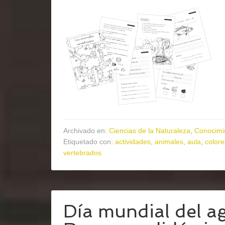
Archivado en:
Ciencias de la Naturaleza
,
Conocimi
Etiquetado con:
actividades
,
animales
,
aula
,
colore
vertebrados
Día mundial del a