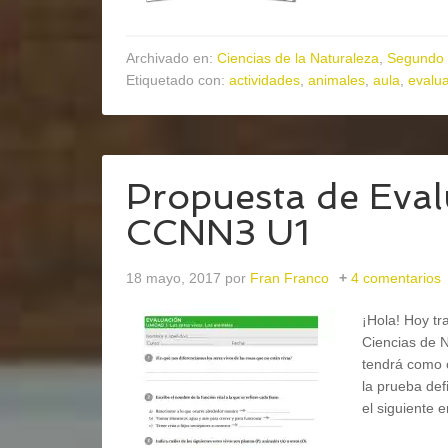
Archivado en:
Ciencias de la Naturaleza
,
Segundo 
Etiquetado con:
actividades
,
animales
,
aula
,
evalu
Propuesta de Eva
CCNN3 U1
18 mayo, 2017
por
Fran Franco
4 comentarios
¡Hola! Hoy t
Ciencias de N
tendrá como o
la prueba def
el siguiente 