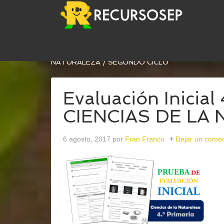
USTED ESTÁ AQUÍ:
INICIO
/
ARCHIVOS PARA
CON
NATURALEZA
/
SEGUNDO CICLO
Evaluación Inicial
CIENCIAS DE LA
6 agosto, 2017
por
Fran Franco
Dejar un comen