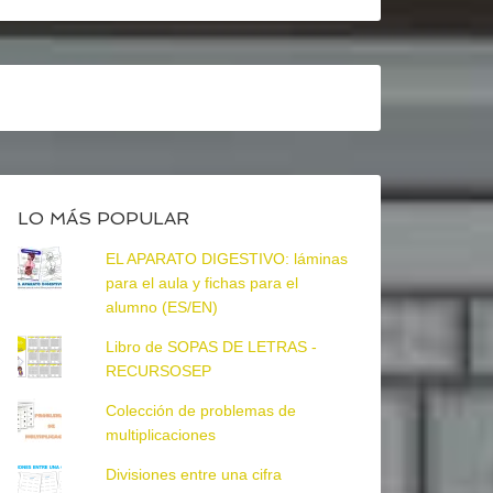
LO MÁS POPULAR
EL APARATO DIGESTIVO: láminas
para el aula y fichas para el
alumno (ES/EN)
Libro de SOPAS DE LETRAS -
RECURSOSEP
Colección de problemas de
multiplicaciones
Divisiones entre una cifra