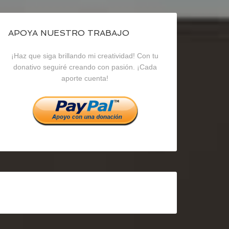
de
de
de
blogrecursosep
recursosep
recursosep
APOYA NUESTRO TRABAJO
¡Haz que siga brillando mi creatividad! Con tu
en
en
en
donativo seguiré creando con pasión. ¡Cada
aporte cuenta!
Facebook
Twitter
Instagram