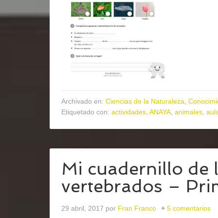
Archivado en:
Ciencias de la Naturaleza
,
Conocimi
Etiquetado con:
actividades
,
ANAYA
,
animales
,
aul
Mi cuadernillo de 
vertebrados – Pri
29 abril, 2017
por
Fran Franco
5 comentarios