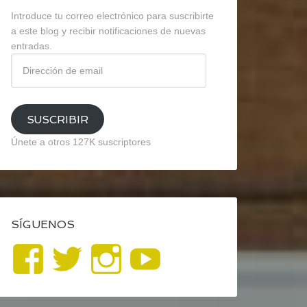
Introduce tu correo electrónico para suscribirte
a este blog y recibir notificaciones de nuevas
entradas.
Dirección
de
email
SUSCRIBIR
Únete a otros 127K suscriptores
SÍGUENOS
Ver
Ver
Ver
YouTube
perfil
perfil
perfil