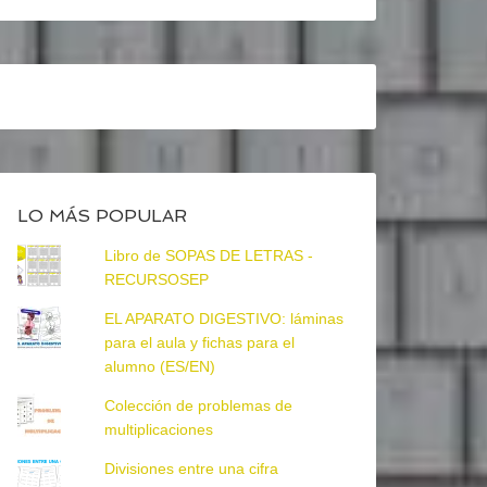
LO MÁS POPULAR
Libro de SOPAS DE LETRAS -
RECURSOSEP
EL APARATO DIGESTIVO: láminas
para el aula y fichas para el
alumno (ES/EN)
Colección de problemas de
multiplicaciones
Divisiones entre una cifra