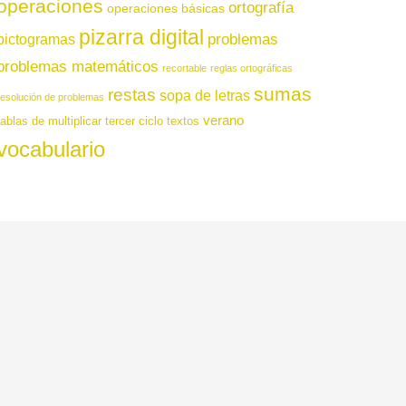
operaciones
ortografía
operaciones básicas
pizarra digital
pictogramas
problemas
problemas matemáticos
recortable
reglas ortográficas
sumas
restas
sopa de letras
resolución de problemas
verano
tablas de multiplicar
tercer ciclo
textos
vocabulario