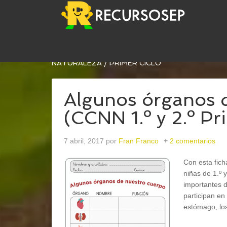
USTED ESTÁ AQUÍ:
INICIO
/
ARCHIVOS PARA
CON
NATURALEZA
/
PRIMER CICLO
Algunos órganos 
(CCNN 1.º y 2.º Pr
7 abril, 2017
por
Fran Franco
2 comentarios
Con esta fic
niñas de 1.º 
importantes 
participan en
estómago, los