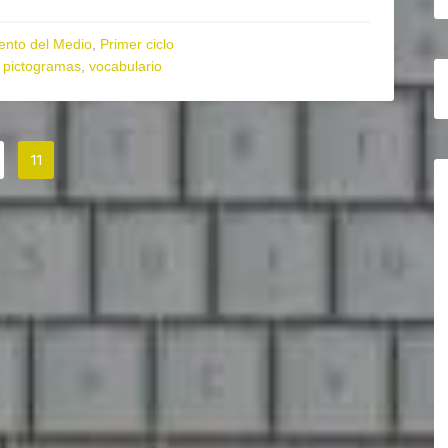
ento del Medio
,
Primer ciclo
,
pictogramas
,
vocabulario
11