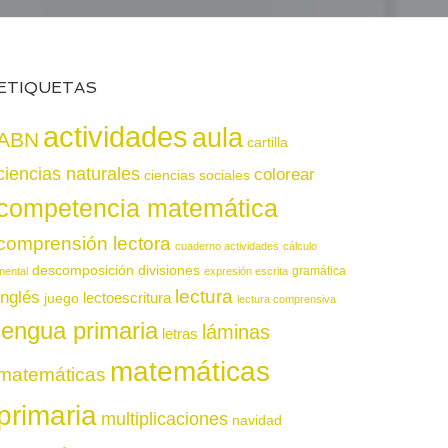
ETIQUETAS
actividades
aula
ABN
cartilla
ciencias naturales
colorear
ciencias sociales
competencia matemática
comprensión lectora
cuaderno actividades
cálculo
descomposición
divisiones
gramática
mental
expresión escrita
lectura
inglés
juego
lectoescritura
lectura comprensiva
lengua primaria
láminas
letras
matemáticas
matemáticas
primaria
multiplicaciones
navidad