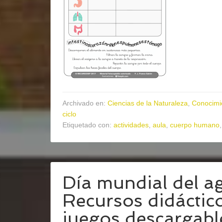
Archivado en:
Ciencias de la Naturaleza
,
Conocimi
ciclo
Etiquetado con:
actividades
,
aula
,
cuerpo humano
Día mundial del a
Recursos didáctico
juegos descargabl