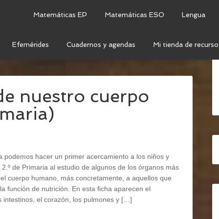
Matemáticas EP
Matemáticas ESO
Lengua
Efemérides
Cuadernos y agendas
Mi tienda de recurso
OCIMIENTO DEL MEDIO
/
CIENCIAS DE LA
de nuestro cuerpo
imaria)
ha podemos hacer un primer acercamiento a los niños y
y 2.º de Primaria al estudio de algunos de los órganos más
del cuerpo humano, más concretamente, a aquellos que
 la función de nutrición. En esta ficha aparecen el
 intestinos, el corazón, los pulmones y […]