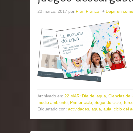
20 marzo, 2017
por
Fran Franco
Dejar un come
Archivado en:
22 MAR: Día del agua
,
Ciencias de 
medio ambiente
,
Primer ciclo
,
Segundo ciclo
,
Terce
Etiquetado con:
actividades
,
agua
,
aula
,
ciclo del 