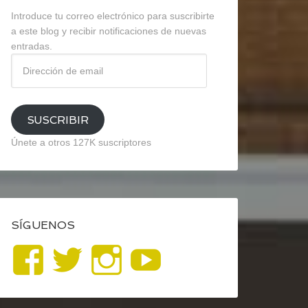
Introduce tu correo electrónico para suscribirte
a este blog y recibir notificaciones de nuevas
entradas.
Dirección
de
email
SUSCRIBIR
Únete a otros 127K suscriptores
SÍGUENOS
Ver
Ver
Ver
YouTube
perfil
perfil
perfil