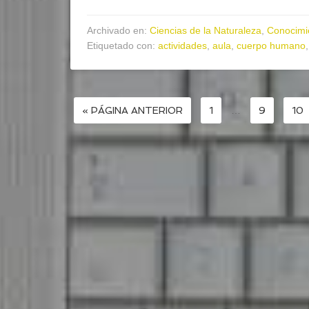
Archivado en:
Ciencias de la Naturaleza
,
Conocimi
Etiquetado con:
actividades
,
aula
,
cuerpo humano
« PÁGINA ANTERIOR
1
…
9
10