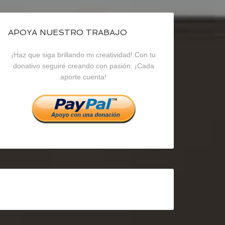
de
de
de
blogrecursosep
recursosep
recursosep
APOYA NUESTRO TRABAJO
¡Haz que siga brillando mi creatividad! Con tu
en
en
en
donativo seguiré creando con pasión. ¡Cada
aporte cuenta!
Facebook
Twitter
Instagram