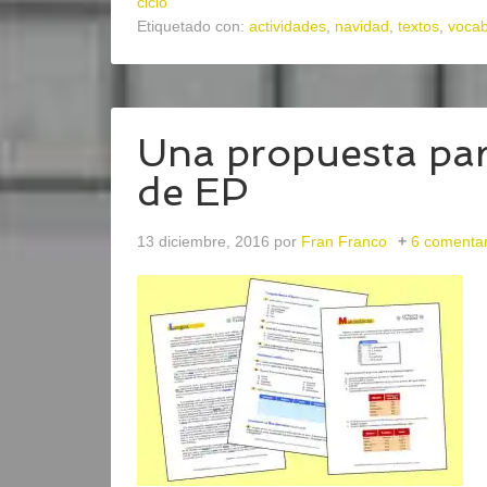
ciclo
Etiquetado con:
actividades
,
navidad
,
textos
,
vocab
Una propuesta par
de EP
13 diciembre, 2016
por
Fran Franco
6 comentar