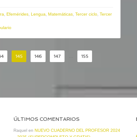
ra
,
Efemérides
,
Lengua
,
Matemáticas
,
Tercer ciclo
,
Tercer
ulario
44
145
146
147
…
155
ÚLTIMOS COMENTARIOS
Raquel
en
NUEVO CUADERNO DEL PROFESOR 2024