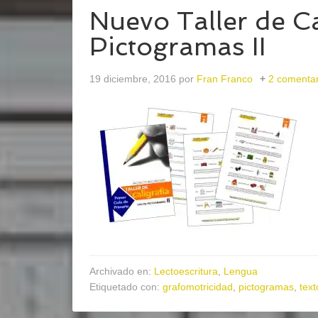
Nuevo Taller de Ca
Pictogramas II
19 diciembre, 2016
por
Fran Franco
2 comentar
Archivado en:
Lectoescritura
,
Lengua
Etiquetado con:
grafomotricidad
,
pictogramas
,
text