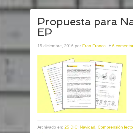
Propuesta para Nav
EP
15 diciembre, 2016
por
Fran Franco
6 comentar
Archivado en:
25 DIC: Navidad
,
Comprensión lecto