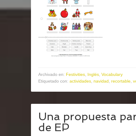
Archivado en:
Festivities
,
Inglés
,
Vocabulary
Etiquetado con:
actividades
,
navidad
,
recortable
,
v
Una propuesta par
de EP