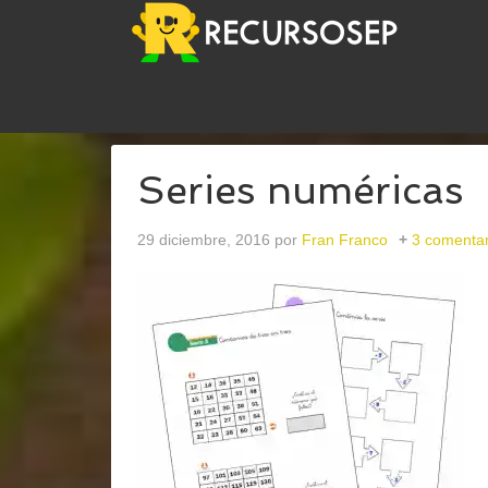
USTED ESTÁ AQUÍ:
INICIO
/
ARCHIVOS PARAFRA
Series numéricas
29 diciembre, 2016
por
Fran Franco
3 comentar