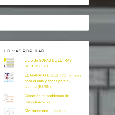
LO MÁS POPULAR
Libro de SOPAS DE LETRAS -
RECURSOSEP
EL APARATO DIGESTIVO: láminas
para el aula y fichas para el
alumno (ES/EN)
Colección de problemas de
multiplicaciones
Divisiones entre una cifra