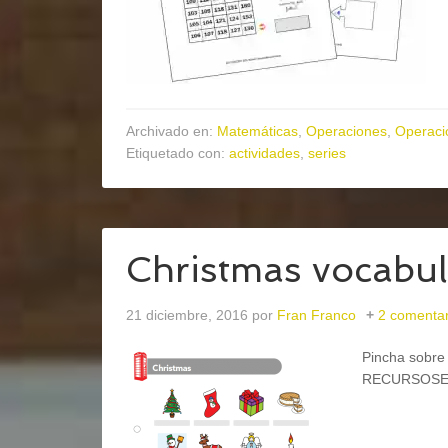
Archivado en:
Matemáticas
,
Operaciones
,
Operaci
Etiquetado con:
actividades
,
series
Christmas vocabul
21 diciembre, 2016
por
Fran Franco
2 comentar
Pincha sobre 
RECURSOSE