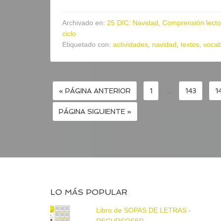
Archivado en:
25 DIC: Navidad
,
Comprensión lecto
ciclo
Etiquetado con:
actividades
,
navidad
,
textos
,
vocab
« PÁGINA ANTERIOR
1
…
143
1
PÁGINA SIGUIENTE »
LO MÁS POPULAR
Libro de SOPAS DE LETRAS -