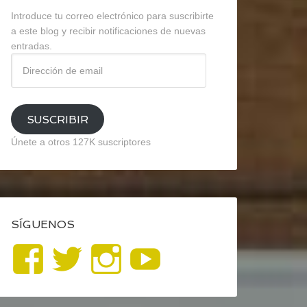
Introduce tu correo electrónico para suscribirte
a este blog y recibir notificaciones de nuevas
entradas.
Dirección
de
email
SUSCRIBIR
Únete a otros 127K suscriptores
SÍGUENOS
Ver
Ver
Ver
YouTube
perfil
perfil
perfil