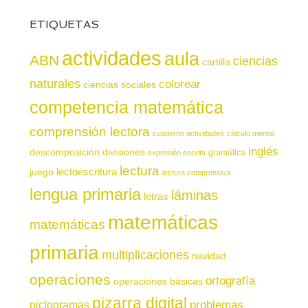
ETIQUETAS
actividades
aula
ABN
ciencias
cartilla
naturales
colorear
ciencias sociales
competencia matemática
comprensión lectora
cuaderno actividades
cálculo mental
inglés
descomposición
divisiones
gramática
expresión escrita
lectura
juego
lectoescritura
lectura comprensiva
lengua primaria
láminas
letras
matemáticas
matemáticas
primaria
multiplicaciones
navidad
operaciones
ortografía
operaciones básicas
pizarra digital
pictogramas
problemas