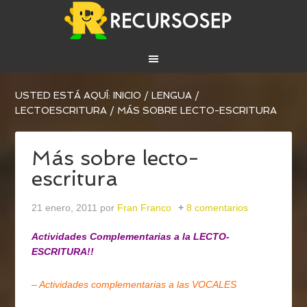
USTED ESTÁ AQUÍ:
INICIO
/
LENGUA
/
LECTOESCRITURA
/
MÁS SOBRE LECTO-ESCRITURA
Más sobre lecto-
escritura
21 enero, 2011
por
Fran Franco
8 comentarios
Actividades Complementarias a la LECTO-
ESCRITURA!!
– Actividades complementarias a las VOCALES