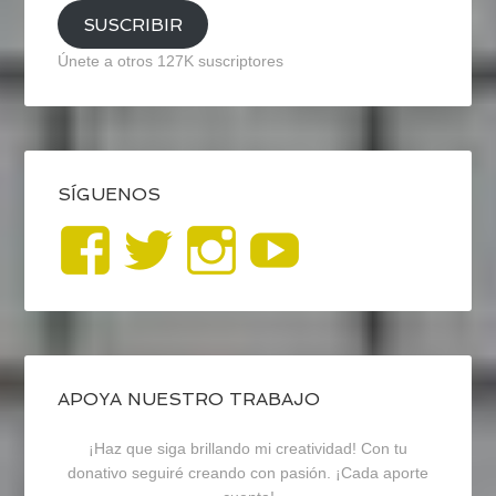
SUSCRIBIR
Únete a otros 127K suscriptores
SÍGUENOS
Ver
Ver
Ver
YouTub
perfil
perfil
perfil
de
de
de
blogrecursosep
recursosep
recursosep
APOYA NUESTRO TRABAJO
¡Haz que siga brillando mi creatividad! Con tu
en
en
en
donativo seguiré creando con pasión. ¡Cada aporte