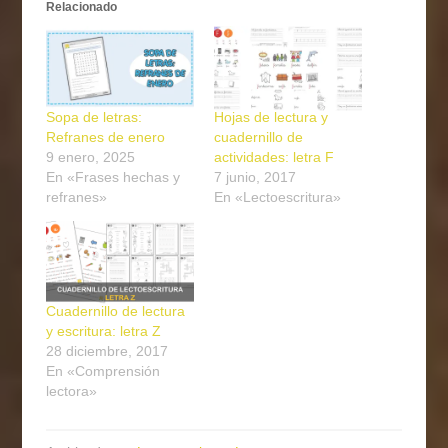
Relacionado
Sopa de letras:
Hojas de lectura y
Refranes de enero
cuadernillo de
9 enero, 2025
actividades: letra F
En «Frases hechas y
7 junio, 2017
refranes»
En «Lectoescritura»
Cuadernillo de lectura
y escritura: letra Z
28 diciembre, 2017
En «Comprensión
lectora»