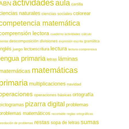
actividades
aula
ABN
cartilla
ciencias naturales
colorear
ciencias sociales
competencia matemática
comprensión lectora
cuaderno actividades
cálculo
descomposición
divisiones
gramática
mental
expresión escrita
lectura
inglés
juego
lectoescritura
lectura comprensiva
lengua primaria
láminas
letras
matemáticas
matemáticas
primaria
multiplicaciones
navidad
operaciones
ortografía
operaciones básicas
pizarra digital
pictogramas
problemas
problemas matemáticos
recortable
reglas ortográficas
sumas
restas
sopa de letras
resolución de problemas