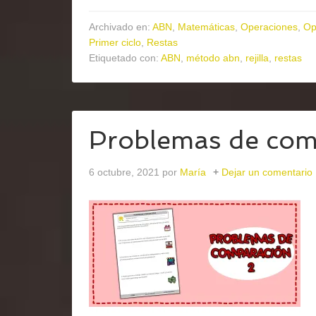
Archivado en:
ABN
,
Matemáticas
,
Operaciones
,
Op
Primer ciclo
,
Restas
Etiquetado con:
ABN
,
método abn
,
rejilla
,
restas
Problemas de com
6 octubre, 2021
por
María
Dejar un comentario