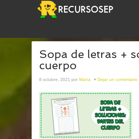
USTED ESTÁ AQUÍ:
INICIO
/
ARCHIVOS PARAMAR
Sopa de letras + s
cuerpo
8 octubre, 2021
por
María
Dejar un comentario