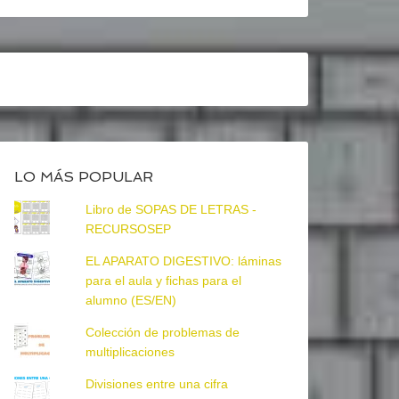
LO MÁS POPULAR
Libro de SOPAS DE LETRAS -
RECURSOSEP
EL APARATO DIGESTIVO: láminas
para el aula y fichas para el
alumno (ES/EN)
Colección de problemas de
multiplicaciones
Divisiones entre una cifra