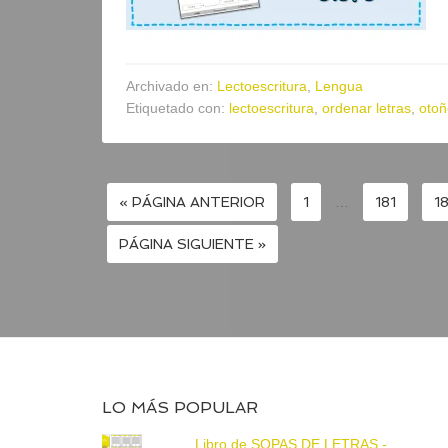
Archivado en:
Lectoescritura
,
Lengua
Etiquetado con:
lectoescritura
,
ordenar letras
,
otoñ
« PÁGINA ANTERIOR
1
…
181
1
PÁGINA SIGUIENTE »
LO MÁS POPULAR
Libro de SOPAS DE LETRAS -