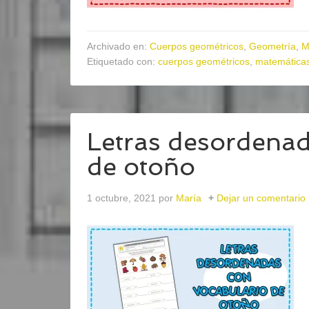
Archivado en:
Cuerpos geométricos
,
Geometría
,
M
Etiquetado con:
cuerpos geométricos
,
matemática
Letras desordenad
de otoño
1 octubre, 2021
por
María
Dejar un comentario