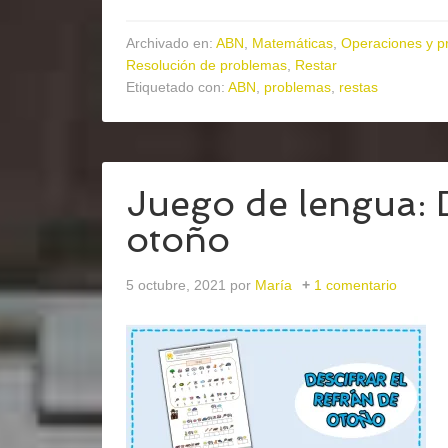
Archivado en:
ABN
,
Matemáticas
,
Operaciones y p
Resolución de problemas
,
Restar
Etiquetado con:
ABN
,
problemas
,
restas
Juego de lengua: D
otoño
5 octubre, 2021
por
María
1 comentario