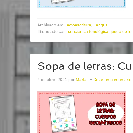
Archivado en:
Lectoescritura
,
Lengua
Etiquetado con:
conciencia fonológica
,
juego de le
Sopa de letras: C
4 octubre, 2021
por
María
Dejar un comentario