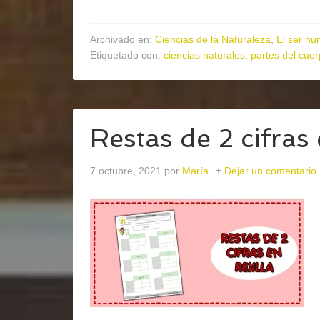
Archivado en:
Ciencias de la Naturaleza
,
El ser h
Etiquetado con:
ciencias naturales
,
partes del cue
Restas de 2 cifras e
7 octubre, 2021
por
María
Dejar un comentario