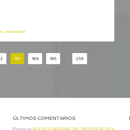
o
,
vocabulario
82
183
184
185
…
258
ÚLTIMOS COMENTARIOS
Raquel
en
NUEVO CUADERNO DEL PROFESOR 2024