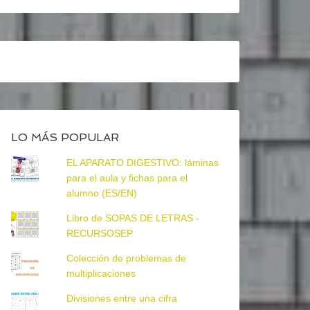
LO MÁS POPULAR
EL APARATO DIGESTIVO: láminas
para el aula y fichas para el
alumno (ES/EN)
Libro de SOPAS DE LETRAS -
RECURSOSEP
Colección de problemas de
multiplicaciones
Divisiones entre una cifra