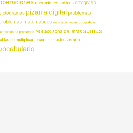
operaciones
ortografía
operaciones básicas
pizarra digital
pictogramas
problemas
problemas matemáticos
recortable
reglas ortográficas
sumas
restas
sopa de letras
resolución de problemas
verano
tablas de multiplicar
tercer ciclo
textos
vocabulario