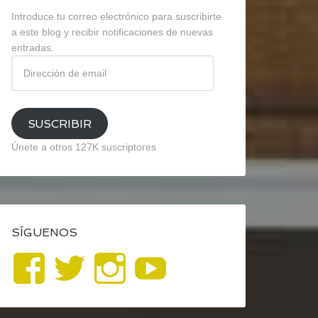
Introduce tu correo electrónico para suscribirte
a este blog y recibir notificaciones de nuevas
entradas.
Dirección
de
email
SUSCRIBIR
Únete a otros 127K suscriptores
SÍGUENOS
Ver
Ver
Ver
YouTube
perfil
perfil
perfil