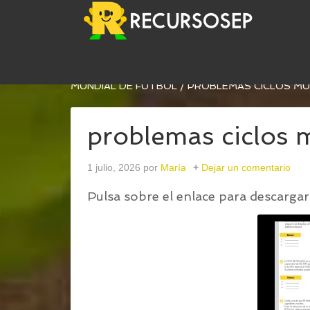
USTED ESTÁ AQUÍ:
INICIO
/
PROBLEMAS MATEMÁ
MUNDIAL DE FÚTBOL
/
PROBLEMAS CICLOS MUN
problemas ciclos 
1 julio, 2026
por
María
Dejar un comentario
Pulsa sobre el enlace para descargar 