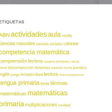
ETIQUETAS
actividades
aula
ABN
cartilla
ciencias naturales
colorear
ciencias sociales
competencia matemática
comprensión lectora
cuaderno actividades
cálculo
descomposición
divisiones
gramática
mental
expresión escrita
lectura
inglés
juego
lectoescritura
lectura comprensiva
lengua primaria
láminas
letras
matemáticas
matemáticas
primaria
multiplicaciones
navidad