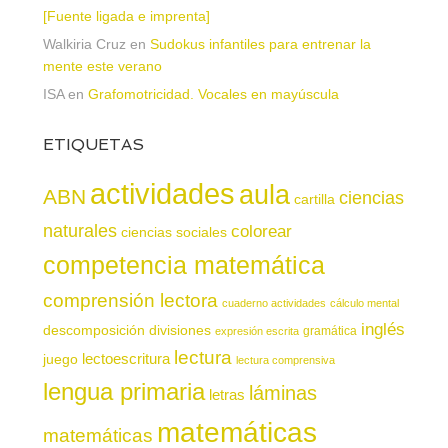
[Fuente ligada e imprenta]
Walkiria Cruz
en
Sudokus infantiles para entrenar la
mente este verano
ISA
en
Grafomotricidad. Vocales en mayúscula
ETIQUETAS
actividades
aula
ABN
ciencias
cartilla
naturales
colorear
ciencias sociales
competencia matemática
comprensión lectora
cuaderno actividades
cálculo mental
inglés
descomposición
divisiones
gramática
expresión escrita
lectura
juego
lectoescritura
lectura comprensiva
lengua primaria
láminas
letras
matemáticas
matemáticas