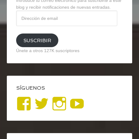
Introduce tu correo electrónico para suscribirte a este
blog y recibir notificaciones de nuevas entradas.
Dirección
de
email
SUSCRIBIR
Únete a otros 127K suscriptores
SÍGUENOS
Ver
Ver
Ver
YouTub
perfil
perfil
perfil
de
de
de