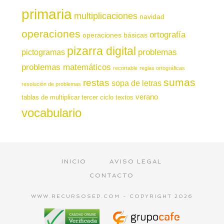
primaria
multiplicaciones
navidad
operaciones
ortografía
operaciones básicas
pizarra digital
pictogramas
problemas
problemas matemáticos
recortable
reglas ortográficas
sumas
restas
sopa de letras
resolución de problemas
verano
tablas de multiplicar
tercer ciclo
textos
vocabulario
INICIO
AVISO LEGAL
CONTACTO
WWW.RECURSOSEP.COM - COPYRIGHT 2026