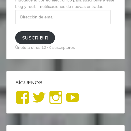
Introduce tu correo electrónico para suscribirte a este
blog y recibir notificaciones de nuevas entradas.
Dirección
de
email
SUSCRIBIR
Únete a otros 127K suscriptores
SÍGUENOS
Ver
Ver
Ver
YouTub
perfil
perfil
perfil
de
de
de