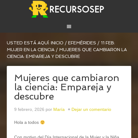
USTED ESTÁ AQUÍ:
INICIO
/
EFEMÉRIDES
/
11 FEB:
MUJER EN LA CIENCIA
/
MUJERES QUE CAMBIARON LA
CIENCIA: EMPAREJA Y DESCUBRE
Mujeres que cambiaron
la ciencia: Empareja y
descubre
9 febrero, 2026
por
María
Dejar un comentario
Hola a todos
Con motivo del Día Internacional de la Mujer y la Niña