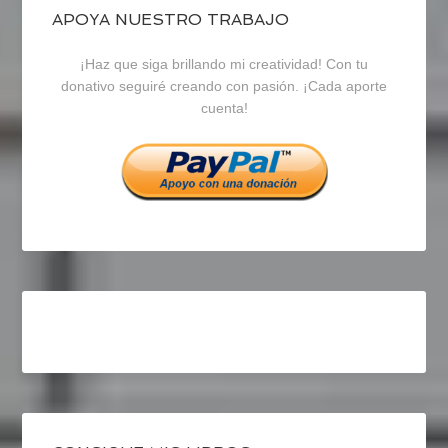
blogrecursosep
recursosep
recursosep
APOYA NUESTRO TRABAJO
¡Haz que siga brillando mi creatividad! Con tu
en
en
en
donativo seguiré creando con pasión. ¡Cada aporte
cuenta!
Facebook
Twitter
Instagram