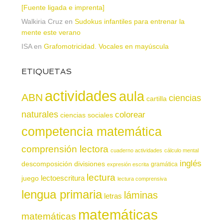
[Fuente ligada e imprenta]
Walkiria Cruz
en
Sudokus infantiles para entrenar la
mente este verano
ISA
en
Grafomotricidad. Vocales en mayúscula
ETIQUETAS
actividades
aula
ABN
ciencias
cartilla
naturales
colorear
ciencias sociales
competencia matemática
comprensión lectora
cuaderno actividades
cálculo mental
inglés
descomposición
divisiones
gramática
expresión escrita
lectura
juego
lectoescritura
lectura comprensiva
lengua primaria
láminas
letras
matemáticas
matemáticas