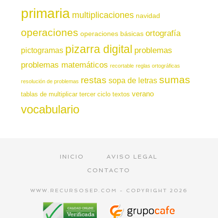
primaria
multiplicaciones
navidad
operaciones
ortografía
operaciones básicas
pizarra digital
pictogramas
problemas
problemas matemáticos
recortable
reglas ortográficas
sumas
restas
sopa de letras
resolución de problemas
verano
tablas de multiplicar
tercer ciclo
textos
vocabulario
INICIO
AVISO LEGAL
CONTACTO
WWW.RECURSOSEP.COM - COPYRIGHT 2026