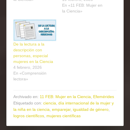
En «11 FEB: Mujer en
la Ciencia»
De la lectura a la
descripción con
personas, especial
mujeres en la Ciencia
4 febrero, 2026
En «Comprensión
lectora»
Archivado en:
11 FEB: Mujer en la Ciencia
,
Efemérides
Etiquetado con:
ciencia
,
día internacional de la mujer y
la niña en la ciencia
,
emparejar
,
igualdad de género
,
logros científicos
,
mujeres científicas