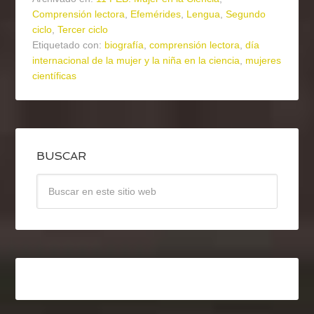
Comprensión lectora
,
Efemérides
,
Lengua
,
Segundo
ciclo
,
Tercer ciclo
Etiquetado con:
biografía
,
comprensión lectora
,
día
internacional de la mujer y la niña en la ciencia
,
mujeres
científicas
BUSCAR