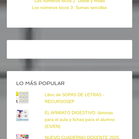
Los números locos 2: Doble y mitad
Los números locos 3: Sumas sencillas
LO MÁS POPULAR
Libro de SOPAS DE LETRAS -
RECURSOSEP
EL APARATO DIGESTIVO: láminas
para el aula y fichas para el alumno
(ES/EN)
NUEVO CUADERNO DOCENTE 2025