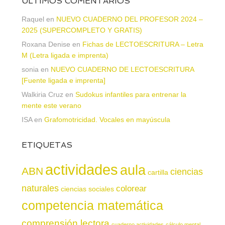
ÚLTIMOS COMENTARIOS
Raquel
en
NUEVO CUADERNO DEL PROFESOR 2024 –
2025 (SUPERCOMPLETO Y GRATIS)
Roxana Denise
en
Fichas de LECTOESCRITURA – Letra
M (Letra ligada e imprenta)
sonia
en
NUEVO CUADERNO DE LECTOESCRITURA
[Fuente ligada e imprenta]
Walkiria Cruz
en
Sudokus infantiles para entrenar la
mente este verano
ISA
en
Grafomotricidad. Vocales en mayúscula
ETIQUETAS
actividades
aula
ABN
ciencias
cartilla
naturales
colorear
ciencias sociales
competencia matemática
comprensión lectora
cuaderno actividades
cálculo mental