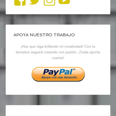
perfil
perfil
perfil
de
de
de
blogrecursosep
recursosep
recursosep
APOYA NUESTRO TRABAJO
¡Haz que siga brillando mi creatividad! Con tu
en
en
en
donativo seguiré creando con pasión. ¡Cada aporte
cuenta!
Facebook
Twitter
Instagram