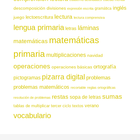
inglés
descomposición
divisiones
gramática
expresión escrita
lectura
juego
lectoescritura
lectura comprensiva
lengua primaria
láminas
letras
matemáticas
matemáticas
primaria
multiplicaciones
navidad
operaciones
ortografía
operaciones básicas
pizarra digital
pictogramas
problemas
problemas matemáticos
recortable
reglas ortográficas
sumas
restas
sopa de letras
resolución de problemas
verano
tablas de multiplicar
tercer ciclo
textos
vocabulario