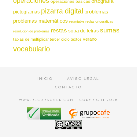
operaciones
ortografía
operaciones básicas
pizarra digital
pictogramas
problemas
problemas matemáticos
recortable
reglas ortográficas
sumas
restas
sopa de letras
resolución de problemas
verano
tablas de multiplicar
tercer ciclo
textos
vocabulario
INICIO
AVISO LEGAL
CONTACTO
WWW.RECURSOSEP.COM - COPYRIGHT 2026