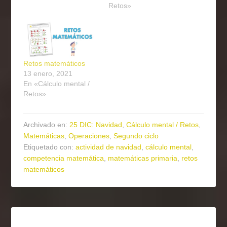
Retos»
Retos matemáticos
13 enero, 2021
En «Cálculo mental /
Retos»
Archivado en:
25 DIC: Navidad
,
Cálculo mental / Retos
,
Matemáticas
,
Operaciones
,
Segundo ciclo
Etiquetado con:
actividad de navidad
,
cálculo mental
,
competencia matemática
,
matemáticas primaria
,
retos
matemáticos