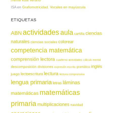
ISA
en
Grafomotricidad. Vocales en mayúscula
ETIQUETAS
actividades
aula
ABN
ciencias
cartilla
naturales
colorear
ciencias sociales
competencia matemática
comprensión lectora
cuaderno actividades
cálculo mental
inglés
descomposición
divisiones
gramática
expresión escrita
lectura
juego
lectoescritura
lectura comprensiva
lengua primaria
láminas
letras
matemáticas
matemáticas
primaria
multiplicaciones
navidad