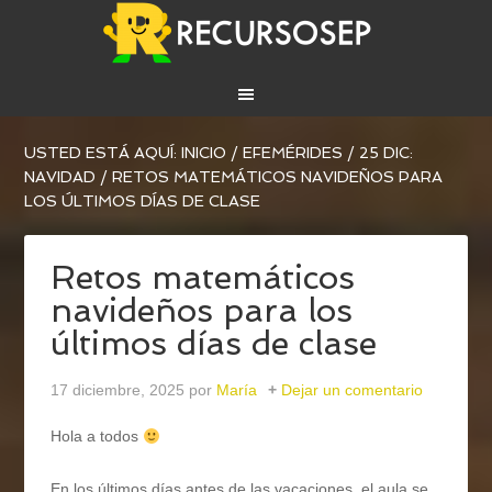
USTED ESTÁ AQUÍ:
INICIO
/
EFEMÉRIDES
/
25 DIC:
NAVIDAD
/
RETOS MATEMÁTICOS NAVIDEÑOS PARA
LOS ÚLTIMOS DÍAS DE CLASE
Retos matemáticos
navideños para los
últimos días de clase
17 diciembre, 2025
por
María
Dejar un comentario
Hola a todos
En los últimos días antes de las vacaciones, el aula se