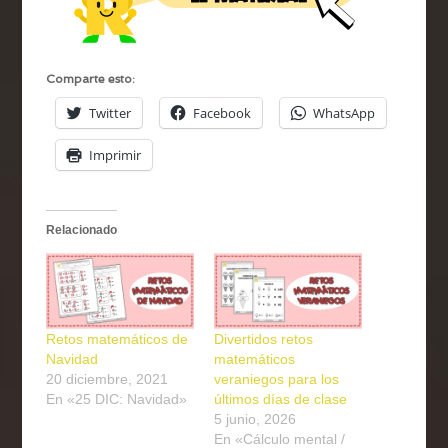
Comparte esto:
Twitter
Facebook
WhatsApp
Imprimir
Relacionado
Retos matemáticos de
Divertidos retos
Navidad
matemáticos
20 diciembre, 2021
veraniegos para los
En «25 DIC: Navidad»
últimos días de clase
5 junio, 2026
En «Cálculo mental /