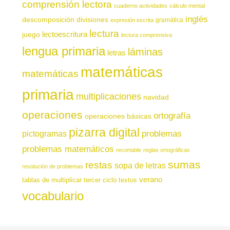
comprensión lectora
cuaderno actividades
cálculo mental
inglés
descomposición
divisiones
gramática
expresión escrita
lectura
juego
lectoescritura
lectura comprensiva
lengua primaria
láminas
letras
matemáticas
matemáticas
primaria
multiplicaciones
navidad
operaciones
ortografía
operaciones básicas
pizarra digital
pictogramas
problemas
problemas matemáticos
recortable
reglas ortográficas
sumas
restas
sopa de letras
resolución de problemas
verano
tablas de multiplicar
tercer ciclo
textos
vocabulario