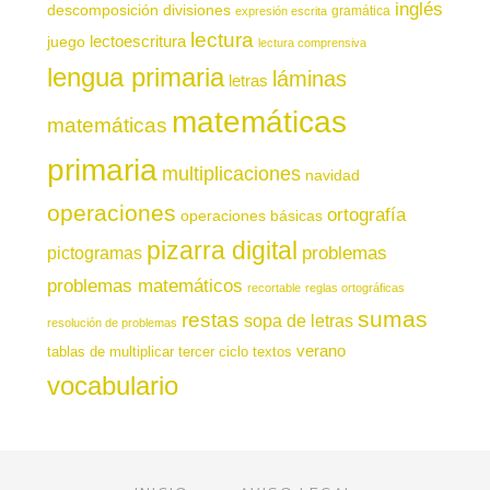
inglés
descomposición
divisiones
gramática
expresión escrita
lectura
juego
lectoescritura
lectura comprensiva
lengua primaria
láminas
letras
matemáticas
matemáticas
primaria
multiplicaciones
navidad
operaciones
ortografía
operaciones básicas
pizarra digital
pictogramas
problemas
problemas matemáticos
recortable
reglas ortográficas
sumas
restas
sopa de letras
resolución de problemas
verano
tablas de multiplicar
tercer ciclo
textos
vocabulario