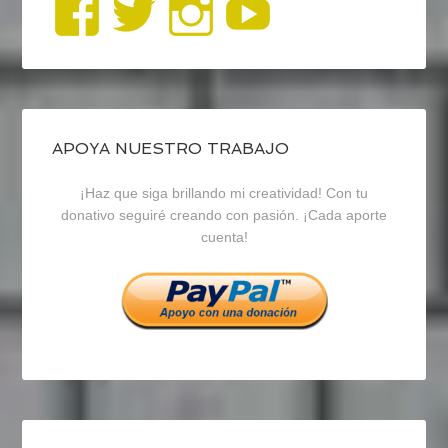
Ver
Ver
Ver
YouTub
perfil
perfil
perfil
de
de
de
blogrecursosep
recursosep
recursosep
APOYA NUESTRO TRABAJO
¡Haz que siga brillando mi creatividad! Con tu
en
en
en
donativo seguiré creando con pasión. ¡Cada aporte
cuenta!
Facebook
Twitter
Instagram