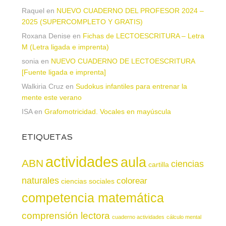
Raquel
en
NUEVO CUADERNO DEL PROFESOR 2024 –
2025 (SUPERCOMPLETO Y GRATIS)
Roxana Denise
en
Fichas de LECTOESCRITURA – Letra
M (Letra ligada e imprenta)
sonia
en
NUEVO CUADERNO DE LECTOESCRITURA
[Fuente ligada e imprenta]
Walkiria Cruz
en
Sudokus infantiles para entrenar la
mente este verano
ISA
en
Grafomotricidad. Vocales en mayúscula
ETIQUETAS
actividades
aula
ABN
ciencias
cartilla
naturales
colorear
ciencias sociales
competencia matemática
comprensión lectora
cuaderno actividades
cálculo mental