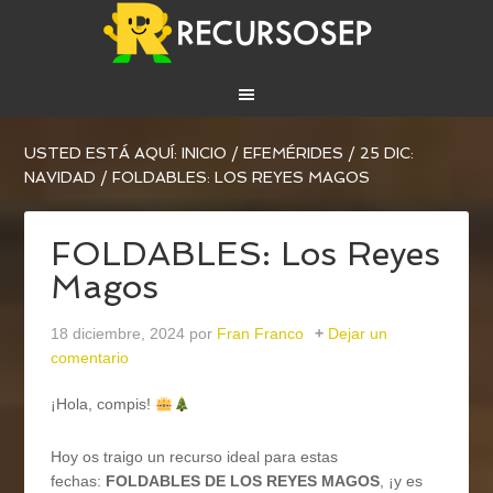
USTED ESTÁ AQUÍ:
INICIO
/
EFEMÉRIDES
/
25 DIC:
NAVIDAD
/
FOLDABLES: LOS REYES MAGOS
FOLDABLES: Los Reyes
Magos
18 diciembre, 2024
por
Fran Franco
Dejar un
comentario
¡Hola, compis!
Hoy os traigo un recurso ideal para estas
fechas:
FOLDABLES DE LOS REYES MAGOS
, ¡y es