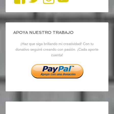
perfil
perfil
perfil
de
de
de
blogrecursosep
recursosep
recursosep
APOYA NUESTRO TRABAJO
¡Haz que siga brillando mi creatividad! Con tu
en
en
en
donativo seguiré creando con pasión. ¡Cada aporte
cuenta!
Facebook
Twitter
Instagram