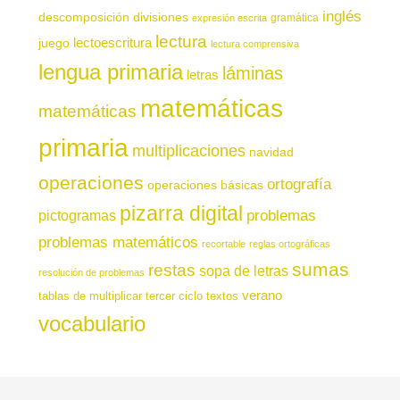
inglés
descomposición
divisiones
gramática
expresión escrita
lectura
juego
lectoescritura
lectura comprensiva
lengua primaria
láminas
letras
matemáticas
matemáticas
primaria
multiplicaciones
navidad
operaciones
ortografía
operaciones básicas
pizarra digital
pictogramas
problemas
problemas matemáticos
recortable
reglas ortográficas
sumas
restas
sopa de letras
resolución de problemas
verano
tablas de multiplicar
tercer ciclo
textos
vocabulario