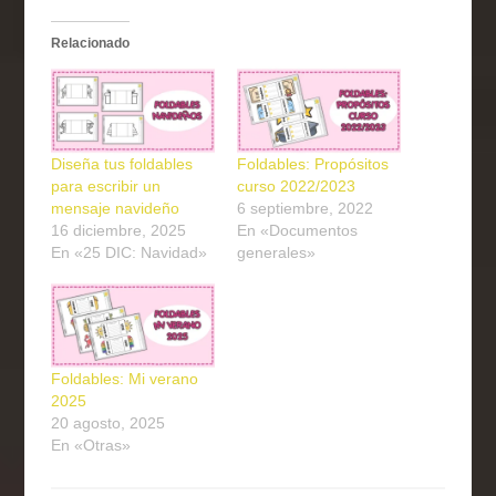
Relacionado
Diseña tus foldables
Foldables: Propósitos
para escribir un
curso 2022/2023
mensaje navideño
6 septiembre, 2022
16 diciembre, 2025
En «Documentos
En «25 DIC: Navidad»
generales»
Foldables: Mi verano
2025
20 agosto, 2025
En «Otras»