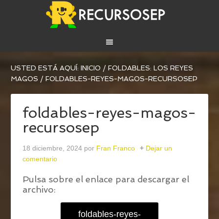
USTED ESTÁ AQUÍ:
INICIO
/
FOLDABLES: LOS REYES
MAGOS
/
FOLDABLES-REYES-MAGOS-RECURSOSEP
foldables-reyes-magos-
recursosep
18 diciembre, 2024
por
Fran Franco
Dejar un
comentario
Pulsa sobre el enlace para descargar el
archivo:
foldables-reyes-