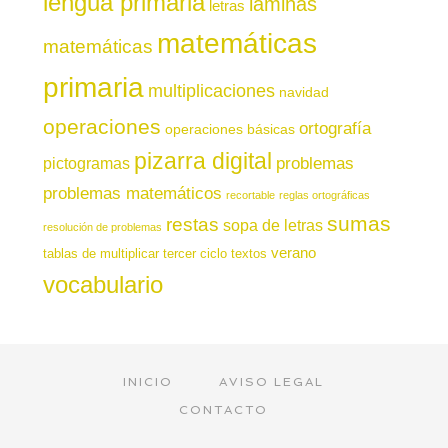
lengua primaria
láminas
letras
matemáticas
matemáticas
primaria
multiplicaciones
navidad
operaciones
ortografía
operaciones básicas
pizarra digital
pictogramas
problemas
problemas matemáticos
recortable
reglas ortográficas
sumas
restas
sopa de letras
resolución de problemas
verano
tablas de multiplicar
tercer ciclo
textos
vocabulario
INICIO
AVISO LEGAL
CONTACTO