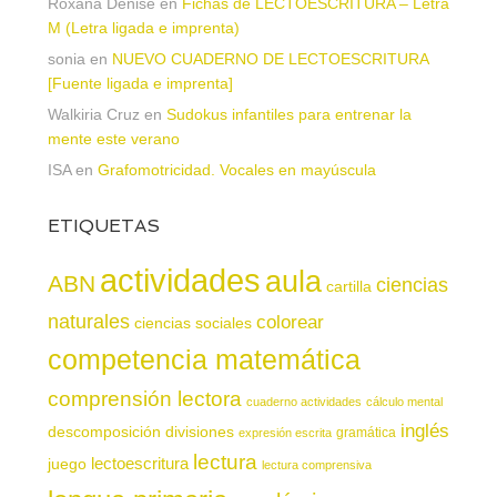
Roxana Denise
en
Fichas de LECTOESCRITURA – Letra
M (Letra ligada e imprenta)
sonia
en
NUEVO CUADERNO DE LECTOESCRITURA
[Fuente ligada e imprenta]
Walkiria Cruz
en
Sudokus infantiles para entrenar la
mente este verano
ISA
en
Grafomotricidad. Vocales en mayúscula
ETIQUETAS
actividades
aula
ABN
ciencias
cartilla
naturales
colorear
ciencias sociales
competencia matemática
comprensión lectora
cuaderno actividades
cálculo mental
inglés
descomposición
divisiones
gramática
expresión escrita
lectura
juego
lectoescritura
lectura comprensiva