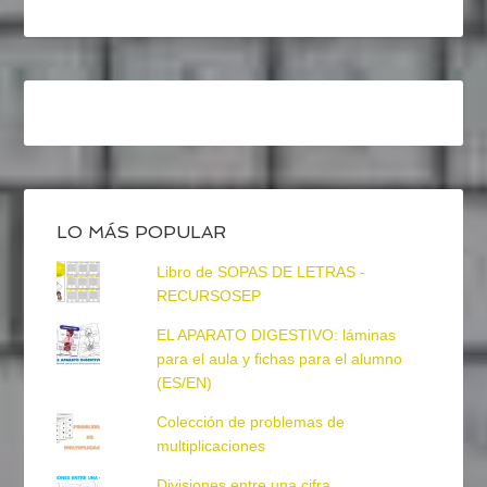
LO MÁS POPULAR
Libro de SOPAS DE LETRAS -
RECURSOSEP
EL APARATO DIGESTIVO: láminas
para el aula y fichas para el alumno
(ES/EN)
Colección de problemas de
multiplicaciones
Divisiones entre una cifra