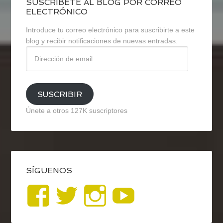
SUSCRÍBETE AL BLOG POR CORREO
ELECTRÓNICO
Introduce tu correo electrónico para suscribirte a este
blog y recibir notificaciones de nuevas entradas.
Dirección
de
email
SUSCRIBIR
Únete a otros 127K suscriptores
SÍGUENOS
Ver
Ver
Ver
YouTub
perfil
perfil
perfil