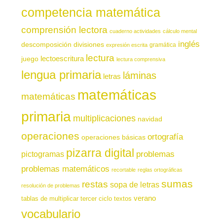
competencia matemática
comprensión lectora
cuaderno actividades
cálculo mental
inglés
descomposición
divisiones
gramática
expresión escrita
lectura
juego
lectoescritura
lectura comprensiva
lengua primaria
láminas
letras
matemáticas
matemáticas
primaria
multiplicaciones
navidad
operaciones
ortografía
operaciones básicas
pizarra digital
pictogramas
problemas
problemas matemáticos
recortable
reglas ortográficas
sumas
restas
sopa de letras
resolución de problemas
verano
tablas de multiplicar
tercer ciclo
textos
vocabulario