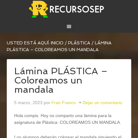
USTED ESTÁ AQUÍ:
INICIO
/
PLÁSTICA
/
LÁMINA
PLÁSTICA – COLOREAMOS UN MANDALA
Lámina PLÁSTICA –
Coloreamos un
mandala
5 marzo, 2023
por
Fran Franco
Dejar un comentario
Hola compis. Hoy os comparto una lámina para la
asignatura de Plástica: COLOREAMOS UN MANDALA.
Los alumnos deberán colorear el mandala siguiendo el