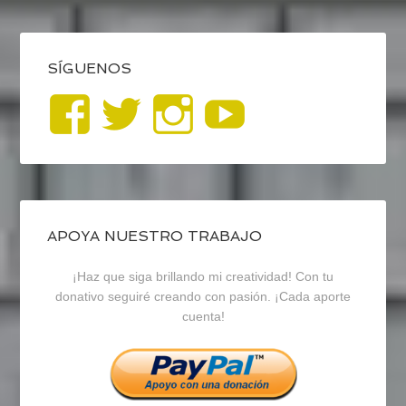
SÍGUENOS
Ver
Ver
Ver
YouTub
perfil
perfil
perfil
de
de
de
blogrecursosep
recursosep
recursosep
APOYA NUESTRO TRABAJO
¡Haz que siga brillando mi creatividad! Con tu
en
en
en
donativo seguiré creando con pasión. ¡Cada aporte
cuenta!
Facebook
Twitter
Instagram