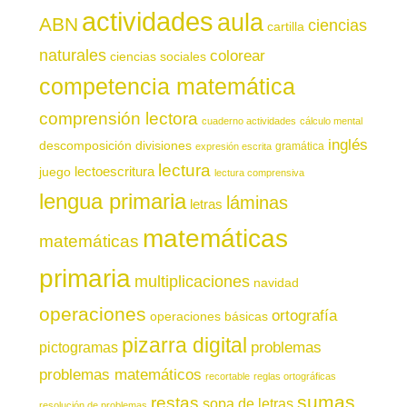
actividades
aula
ABN
ciencias
cartilla
naturales
colorear
ciencias sociales
competencia matemática
comprensión lectora
cuaderno actividades
cálculo mental
inglés
descomposición
divisiones
gramática
expresión escrita
lectura
juego
lectoescritura
lectura comprensiva
lengua primaria
láminas
letras
matemáticas
matemáticas
primaria
multiplicaciones
navidad
operaciones
ortografía
operaciones básicas
pizarra digital
pictogramas
problemas
problemas matemáticos
recortable
reglas ortográficas
sumas
restas
sopa de letras
resolución de problemas