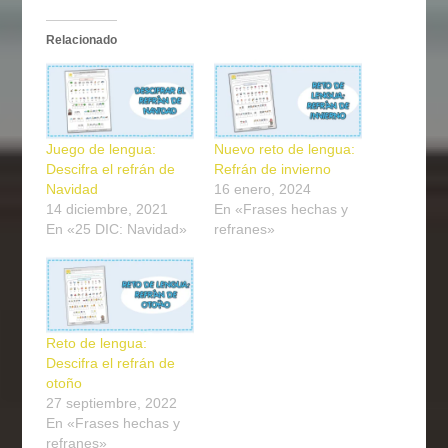
Relacionado
Juego de lengua:
Nuevo reto de lengua:
Descifra el refrán de
Refrán de invierno
Navidad
16 enero, 2024
14 diciembre, 2021
En «Frases hechas y
En «25 DIC: Navidad»
refranes»
Reto de lengua:
Descifra el refrán de
otoño
27 septiembre, 2022
En «Frases hechas y
refranes»