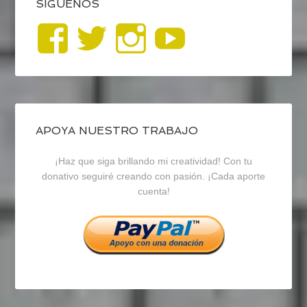
SÍGUENOS
Ver
Ver
Ver
YouTub
perfil
perfil
perfil
de
de
de
blogrecursosep
recursosep
recursosep
APOYA NUESTRO TRABAJO
¡Haz que siga brillando mi creatividad! Con tu
en
en
en
donativo seguiré creando con pasión. ¡Cada aporte
cuenta!
Facebook
Twitter
Instagram