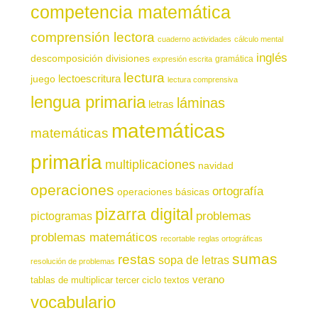
competencia matemática
comprensión lectora
cuaderno actividades
cálculo mental
inglés
descomposición
divisiones
gramática
expresión escrita
lectura
juego
lectoescritura
lectura comprensiva
lengua primaria
láminas
letras
matemáticas
matemáticas
primaria
multiplicaciones
navidad
operaciones
ortografía
operaciones básicas
pizarra digital
pictogramas
problemas
problemas matemáticos
recortable
reglas ortográficas
sumas
restas
sopa de letras
resolución de problemas
verano
tablas de multiplicar
tercer ciclo
textos
vocabulario