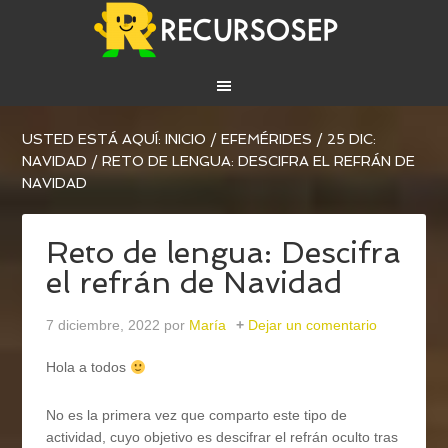
USTED ESTÁ AQUÍ:
INICIO
/
EFEMÉRIDES
/
25 DIC:
NAVIDAD
/
RETO DE LENGUA: DESCIFRA EL REFRÁN DE
NAVIDAD
Reto de lengua: Descifra
el refrán de Navidad
7 diciembre, 2022
por
María
Dejar un comentario
Hola a todos
No es la primera vez que comparto este tipo de
actividad, cuyo objetivo es descifrar el refrán oculto tras