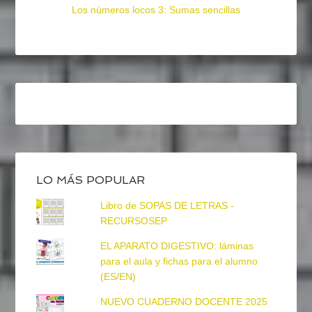
Los números locos 3: Sumas sencillas
LO MÁS POPULAR
Libro de SOPAS DE LETRAS -
RECURSOSEP
EL APARATO DIGESTIVO: láminas
para el aula y fichas para el alumno
(ES/EN)
NUEVO CUADERNO DOCENTE 2025