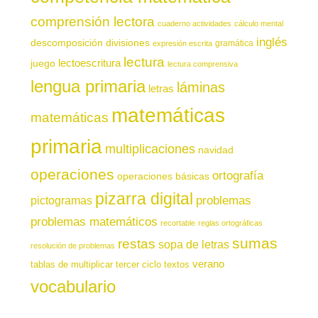
comprensión lectora
cuaderno actividades
cálculo mental
inglés
descomposición
divisiones
gramática
expresión escrita
lectura
juego
lectoescritura
lectura comprensiva
lengua primaria
láminas
letras
matemáticas
matemáticas
primaria
multiplicaciones
navidad
operaciones
ortografía
operaciones básicas
pizarra digital
pictogramas
problemas
problemas matemáticos
recortable
reglas ortográficas
sumas
restas
sopa de letras
resolución de problemas
verano
tablas de multiplicar
tercer ciclo
textos
vocabulario