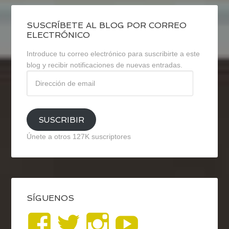
SUSCRÍBETE AL BLOG POR CORREO
ELECTRÓNICO
Introduce tu correo electrónico para suscribirte a este
blog y recibir notificaciones de nuevas entradas.
Dirección
de
email
SUSCRIBIR
Únete a otros 127K suscriptores
SÍGUENOS
Ver
Ver
Ver
YouTub