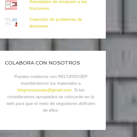
Actividades de iniciación a las
fracciones
Colección de problemas de
divisiones
COLABORA CON NOSOTROS
Puedes colaborar con RECURSOSEP
mandándonos tus materiales a
blogrecursosep@gmail.com
. Si los
consideramos apropiados se colocarán en la
web para que el resto de seguidores disfruten
de ellos.