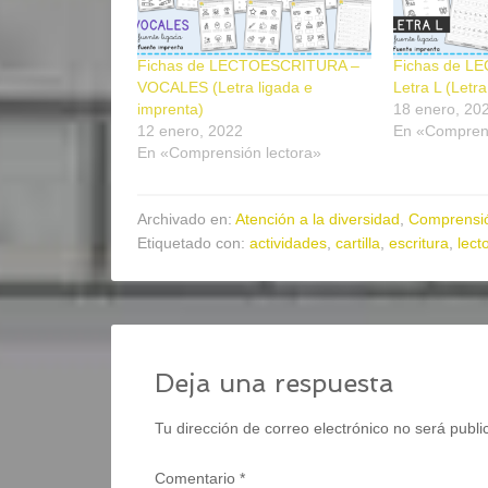
Fichas de LECTOESCRITURA –
Fichas de L
VOCALES (Letra ligada e
Letra L (Letra
imprenta)
18 enero, 20
12 enero, 2022
En «Comprens
En «Comprensión lectora»
Archivado en:
Atención a la diversidad
,
Comprensió
Etiquetado con:
actividades
,
cartilla
,
escritura
,
lect
Deja una respuesta
Tu dirección de correo electrónico no será publi
Comentario
*