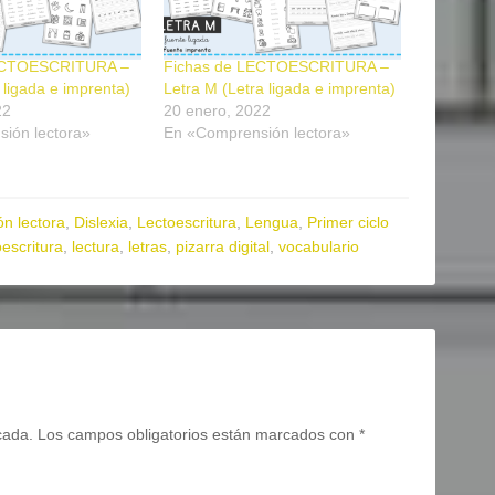
ECTOESCRITURA –
Fichas de LECTOESCRITURA –
 ligada e imprenta)
Letra M (Letra ligada e imprenta)
22
20 enero, 2022
ión lectora»
En «Comprensión lectora»
n lectora
,
Dislexia
,
Lectoescritura
,
Lengua
,
Primer ciclo
oescritura
,
lectura
,
letras
,
pizarra digital
,
vocabulario
cada.
Los campos obligatorios están marcados con
*