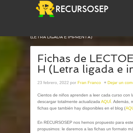
USTED ESTÁ AQUÍ:
INICIO
/
ATENCIÓN A LA DIV
(LETRA LIGADA E IMPRENTA)
Fichas de LECTO
H (Letra ligada e 
23 febrero, 2022
por
Fran Franco
Dejar un com
Cientos de niños aprenden a leer cada curso con 
descargar totalmente actualizada
AQUÍ
. Además, m
fichas que también hay disponibles en el blog (
AQ
En RECURSOSEP nos hemos propuesto para este 20
propusimos: le daremos a las fichas un formato má