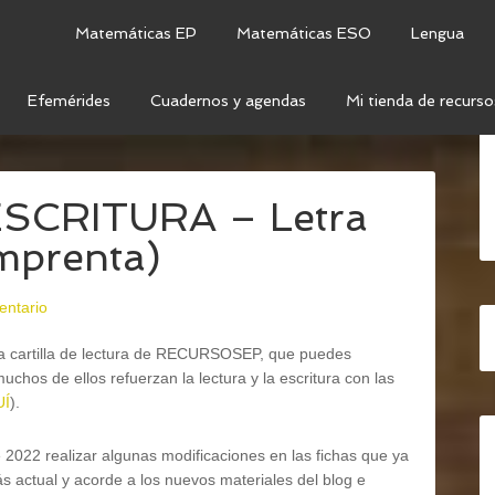
Matemáticas EP
Matemáticas ESO
Lengua
Efemérides
Cuadernos y agendas
Mi tienda de recurso
ERSIDAD
/
FICHAS DE LECTOESCRITURA – LETRA H
ESCRITURA – Letra
imprenta)
entario
la cartilla de lectura de RECURSOSEP, que puedes
uchos de ellos refuerzan la lectura y la escritura con las
UÍ
).
22 realizar algunas modificaciones en las fichas que ya
s actual y acorde a los nuevos materiales del blog e