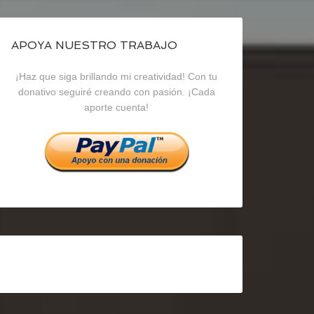
de
de
de
blogrecursosep
recursosep
recursosep
APOYA NUESTRO TRABAJO
¡Haz que siga brillando mi creatividad! Con tu
en
en
en
donativo seguiré creando con pasión. ¡Cada
aporte cuenta!
Facebook
Twitter
Instagram