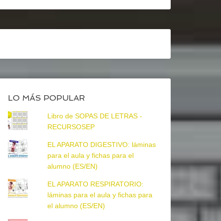
LO MÁS POPULAR
Libro de SOPAS DE LETRAS -
RECURSOSEP
EL APARATO DIGESTIVO: láminas
para el aula y fichas para el
alumno (ES/EN)
EL APARATO RESPIRATORIO:
láminas para el aula y fichas para
el alumno (ES/EN)