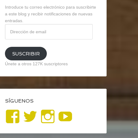
Introduce tu correo electrónico para suscribirte
a este blog y recibir notificaciones de nuevas
entradas.
Dirección
de
email
SUSCRIBIR
Únete a otros 127K suscriptores
SÍGUENOS
Ver
Ver
Ver
YouTube
perfil
perfil
perfil