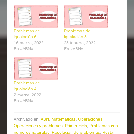
Problemas de
Problemas de
igualación 6
igualación 3
16 marzo, 2022
23 febrero, 2022
En «ABN»
En «ABN»
Problemas de
igualación 4
2 marzo, 2022
En «ABN»
Archivado en:
ABN
,
Matemáticas
,
Operaciones
,
Operaciones y problemas
,
Primer ciclo
,
Problemas con
números naturales
,
Resolución de problemas
,
Restar