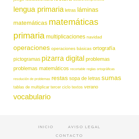
lengua primaria
láminas
letras
matemáticas
matemáticas
primaria
multiplicaciones
navidad
operaciones
ortografía
operaciones básicas
pizarra digital
pictogramas
problemas
problemas matemáticos
recortable
reglas ortográficas
sumas
restas
sopa de letras
resolución de problemas
verano
tablas de multiplicar
tercer ciclo
textos
vocabulario
INICIO
AVISO LEGAL
CONTACTO