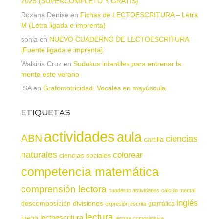
2025 (SUPERCOMPLETO Y GRATIS)
Roxana Denise
en
Fichas de LECTOESCRITURA – Letra
M (Letra ligada e imprenta)
sonia
en
NUEVO CUADERNO DE LECTOESCRITURA
[Fuente ligada e imprenta]
Walkiria Cruz
en
Sudokus infantiles para entrenar la
mente este verano
ISA
en
Grafomotricidad. Vocales en mayúscula
ETIQUETAS
actividades
aula
ABN
ciencias
cartilla
naturales
colorear
ciencias sociales
competencia matemática
comprensión lectora
cuaderno actividades
cálculo mental
inglés
descomposición
divisiones
gramática
expresión escrita
lectura
juego
lectoescritura
lectura comprensiva