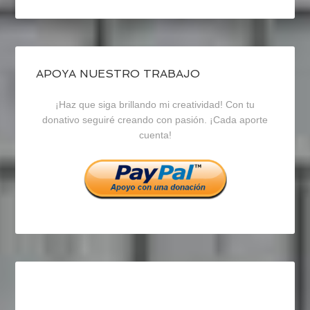
perfil
perfil
perfil
de
de
de
blogrecursosep
recursosep
recursosep
APOYA NUESTRO TRABAJO
¡Haz que siga brillando mi creatividad! Con tu
en
en
en
donativo seguiré creando con pasión. ¡Cada aporte
cuenta!
Facebook
Twitter
Instagram