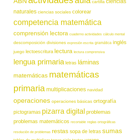
aula
ABN
ciencias
cartilla
naturales
colorear
ciencias sociales
competencia matemática
comprensión lectora
cuaderno actividades
cálculo mental
inglés
descomposición
divisiones
gramática
expresión escrita
lectura
juego
lectoescritura
lectura comprensiva
lengua primaria
láminas
letras
matemáticas
matemáticas
primaria
multiplicaciones
navidad
operaciones
ortografía
operaciones básicas
pizarra digital
pictogramas
problemas
problemas matemáticos
recortable
reglas ortográficas
sumas
restas
sopa de letras
resolución de problemas
verano