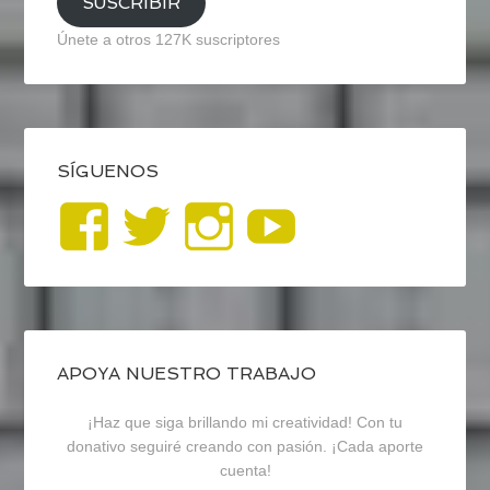
SUSCRIBIR
Únete a otros 127K suscriptores
SÍGUENOS
Ver
Ver
Ver
YouTub
perfil
perfil
perfil
de
de
de
blogrecursosep
recursosep
recursosep
APOYA NUESTRO TRABAJO
¡Haz que siga brillando mi creatividad! Con tu
en
en
en
donativo seguiré creando con pasión. ¡Cada aporte
cuenta!