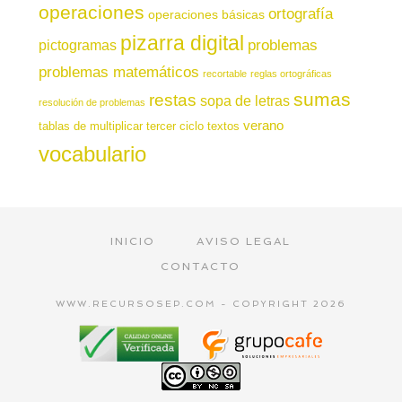
operaciones
ortografía
operaciones básicas
pizarra digital
pictogramas
problemas
problemas matemáticos
recortable
reglas ortográficas
sumas
restas
sopa de letras
resolución de problemas
verano
tablas de multiplicar
tercer ciclo
textos
vocabulario
INICIO
AVISO LEGAL
CONTACTO
WWW.RECURSOSEP.COM - COPYRIGHT 2026