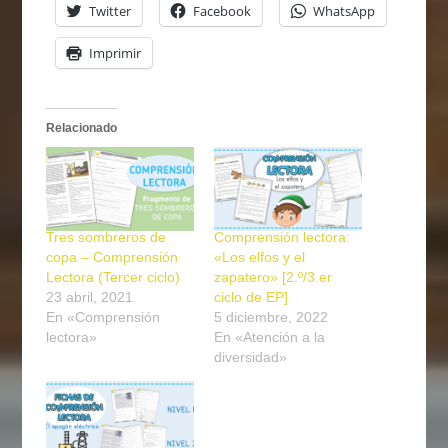
Twitter
Facebook
WhatsApp
Imprimir
Relacionado
Tres sombreros de
Comprensión lectora:
copa – Comprensión
«Los elfos y el
Lectora (Tercer ciclo)
zapatero» [2.º/3.er
23 abril, 2021
ciclo de EP]
En «Comprensión
5 diciembre, 2022
lectora»
En «Atención a la
diversidad»