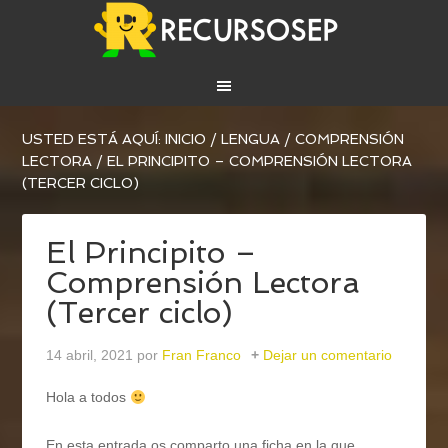
USTED ESTÁ AQUÍ:
INICIO
/
LENGUA
/
COMPRENSIÓN
LECTORA
/
EL PRINCIPITO – COMPRENSIÓN LECTORA
(TERCER CICLO)
El Principito –
Comprensión Lectora
(Tercer ciclo)
14 abril, 2021
por
Fran Franco
Dejar un comentario
Hola a todos
En esta entrada os comparto una ficha en la que