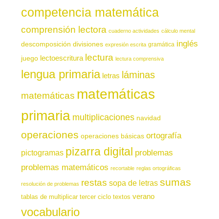
competencia matemática
comprensión lectora
cuaderno actividades
cálculo mental
inglés
descomposición
divisiones
gramática
expresión escrita
lectura
juego
lectoescritura
lectura comprensiva
lengua primaria
láminas
letras
matemáticas
matemáticas
primaria
multiplicaciones
navidad
operaciones
ortografía
operaciones básicas
pizarra digital
pictogramas
problemas
problemas matemáticos
recortable
reglas ortográficas
sumas
restas
sopa de letras
resolución de problemas
verano
tablas de multiplicar
tercer ciclo
textos
vocabulario