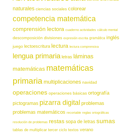
naturales
colorear
ciencias sociales
competencia matemática
comprensión lectora
cuaderno actividades
cálculo mental
inglés
descomposición
divisiones
gramática
expresión escrita
lectura
juego
lectoescritura
lectura comprensiva
lengua primaria
láminas
letras
matemáticas
matemáticas
primaria
multiplicaciones
navidad
operaciones
ortografía
operaciones básicas
pizarra digital
pictogramas
problemas
problemas matemáticos
recortable
reglas ortográficas
sumas
restas
sopa de letras
resolución de problemas
verano
tablas de multiplicar
tercer ciclo
textos