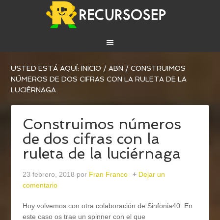
USTED ESTÁ AQUÍ:
INICIO
/
ABN
/
CONSTRUIMOS
NÚMEROS DE DOS CIFRAS CON LA RULETA DE LA
LUCIÉRNAGA
Construimos números
de dos cifras con la
ruleta de la luciérnaga
23 febrero, 2018
por
Fran Franco
Dejar un
comentario
Hoy volvemos con otra colaboración de Sinfonia40. En
este caso os trae un spinner con el que