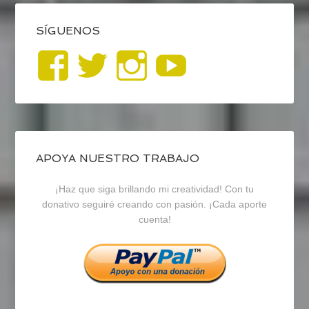
SÍGUENOS
Ver
Ver
Ver
YouTub
perfil
perfil
perfil
de
de
de
blogrecursosep
recursosep
recursosep
APOYA NUESTRO TRABAJO
¡Haz que siga brillando mi creatividad! Con tu
en
en
en
donativo seguiré creando con pasión. ¡Cada aporte
cuenta!
Facebook
Twitter
Instagram