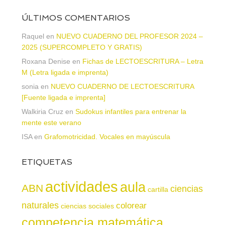
ÚLTIMOS COMENTARIOS
Raquel
en
NUEVO CUADERNO DEL PROFESOR 2024 –
2025 (SUPERCOMPLETO Y GRATIS)
Roxana Denise
en
Fichas de LECTOESCRITURA – Letra
M (Letra ligada e imprenta)
sonia
en
NUEVO CUADERNO DE LECTOESCRITURA
[Fuente ligada e imprenta]
Walkiria Cruz
en
Sudokus infantiles para entrenar la
mente este verano
ISA
en
Grafomotricidad. Vocales en mayúscula
ETIQUETAS
actividades
aula
ABN
ciencias
cartilla
naturales
colorear
ciencias sociales
competencia matemática