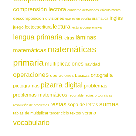
comprensión lectora
cuaderno actividades
cálculo mental
inglés
descomposición
divisiones
gramática
expresión escrita
lectura
juego
lectoescritura
lectura comprensiva
lengua primaria
láminas
letras
matemáticas
matemáticas
primaria
multiplicaciones
navidad
operaciones
ortografía
operaciones básicas
pizarra digital
pictogramas
problemas
problemas matemáticos
recortable
reglas ortográficas
sumas
restas
sopa de letras
resolución de problemas
verano
tablas de multiplicar
tercer ciclo
textos
vocabulario