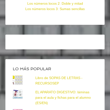
Los números locos 2: Doble y mitad
Los números locos 3: Sumas sencillas
LO MÁS POPULAR
Libro de SOPAS DE LETRAS -
RECURSOSEP
EL APARATO DIGESTIVO: láminas
para el aula y fichas para el alumno
(ES/EN)