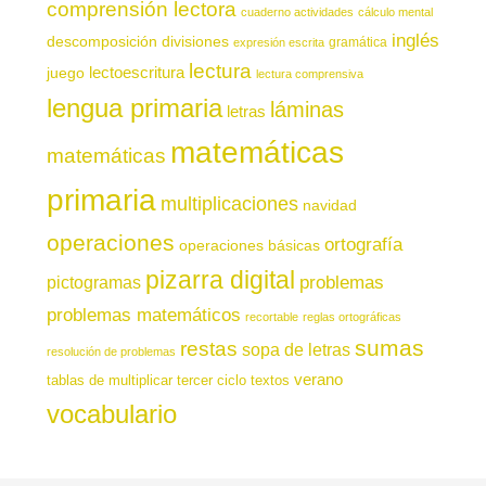
comprensión lectora
cuaderno actividades
cálculo mental
inglés
descomposición
divisiones
gramática
expresión escrita
lectura
juego
lectoescritura
lectura comprensiva
lengua primaria
láminas
letras
matemáticas
matemáticas
primaria
multiplicaciones
navidad
operaciones
ortografía
operaciones básicas
pizarra digital
pictogramas
problemas
problemas matemáticos
recortable
reglas ortográficas
sumas
restas
sopa de letras
resolución de problemas
verano
tablas de multiplicar
tercer ciclo
textos
vocabulario