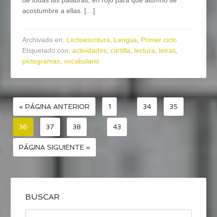
de todas las palabras, en rojo para que alumno se
acostumbre a ellas. […]
Archivado en:
Lectoescritura
,
Lengua
,
Primer ciclo
Etiquetado con:
actividades
,
cartilla
,
lectura
,
letras
,
pictogramas
,
vocabulario
« PÁGINA ANTERIOR
1
…
34
35
36
37
38
…
43
PÁGINA SIGUIENTE »
BUSCAR