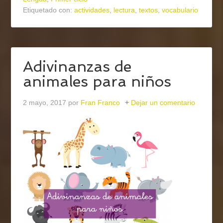
Etiquetado con:
actividades
,
lectura
,
textos
,
vocabulario
Adivinanzas de
animales para niños
2 mayo, 2017
por
Fran Franco
Dejar un comentario