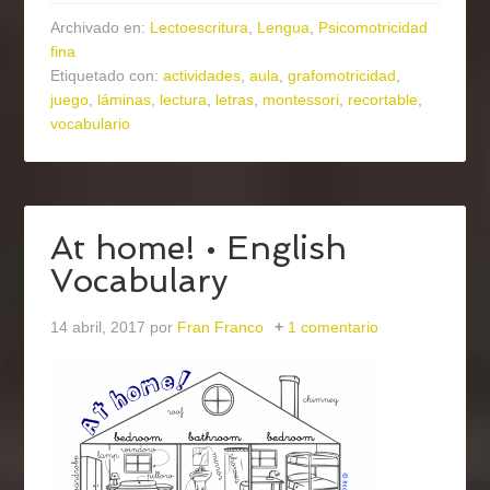
Archivado en:
Lectoescritura
,
Lengua
,
Psicomotricidad
fina
Etiquetado con:
actividades
,
aula
,
grafomotricidad
,
juego
,
láminas
,
lectura
,
letras
,
montessori
,
recortable
,
vocabulario
At home! • English
Vocabulary
14 abril, 2017
por
Fran Franco
1 comentario