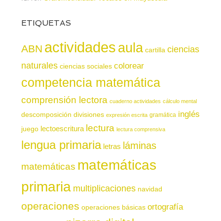
ETIQUETAS
actividades
aula
ABN
ciencias
cartilla
naturales
colorear
ciencias sociales
competencia matemática
comprensión lectora
cuaderno actividades
cálculo mental
inglés
descomposición
divisiones
gramática
expresión escrita
lectura
juego
lectoescritura
lectura comprensiva
lengua primaria
láminas
letras
matemáticas
matemáticas
primaria
multiplicaciones
navidad
operaciones
ortografía
operaciones básicas