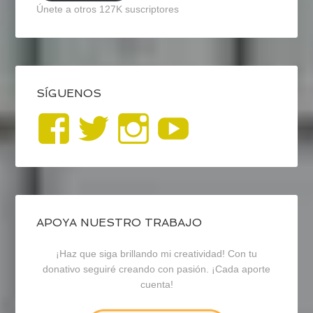
Únete a otros 127K suscriptores
SÍGUENOS
Ver
Ver
Ver
YouTub
perfil
perfil
perfil
de
de
de
blogrecursosep
recursosep
recursosep
APOYA NUESTRO TRABAJO
¡Haz que siga brillando mi creatividad! Con tu
en
en
en
donativo seguiré creando con pasión. ¡Cada aporte
cuenta!
Facebook
Twitter
Instagram