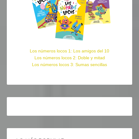
Los números locos 1: Los amigos del 10
Los números locos 2: Doble y mitad
Los números locos 3: Sumas sencillas