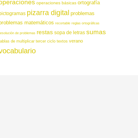
operaciones
ortografía
operaciones básicas
pizarra digital
pictogramas
problemas
problemas matemáticos
recortable
reglas ortográficas
sumas
restas
sopa de letras
resolución de problemas
verano
tablas de multiplicar
tercer ciclo
textos
vocabulario