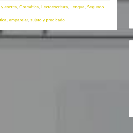
 y escrita
,
Gramática
,
Lectoescritura
,
Lengua
,
Segundo
tica
,
emparejar
,
sujeto y predicado