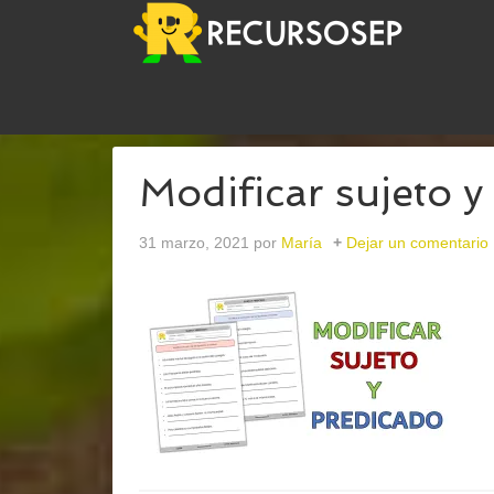
USTED ESTÁ AQUÍ:
INICIO
/
ARCHIVOS PARASUJ
Modificar sujeto y
31 marzo, 2021
por
María
Dejar un comentario