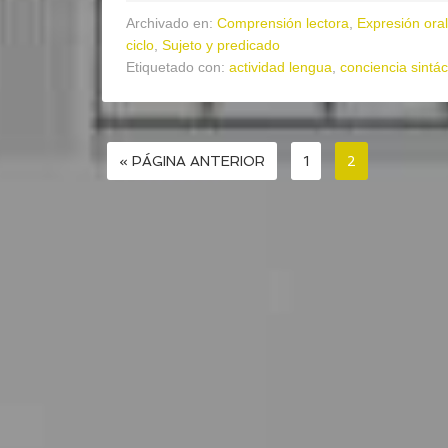
Archivado en:
Comprensión lectora
,
Expresión oral
ciclo
,
Sujeto y predicado
Etiquetado con:
actividad lengua
,
conciencia sintác
« PÁGINA ANTERIOR
1
2