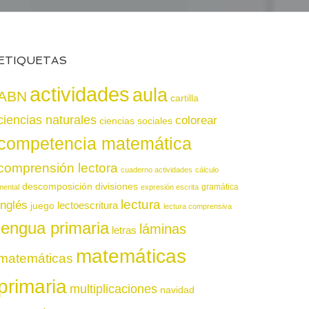
ETIQUETAS
actividades
aula
ABN
cartilla
ciencias naturales
colorear
ciencias sociales
competencia matemática
comprensión lectora
cuaderno actividades
cálculo
descomposición
divisiones
gramática
mental
expresión escrita
lectura
inglés
juego
lectoescritura
lectura comprensiva
lengua primaria
láminas
letras
matemáticas
matemáticas
primaria
multiplicaciones
navidad