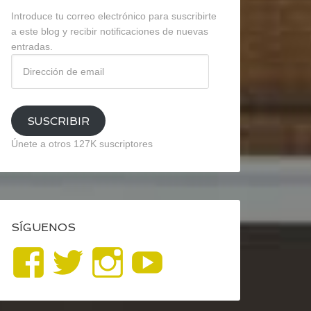
Introduce tu correo electrónico para suscribirte
a este blog y recibir notificaciones de nuevas
entradas.
Dirección
de
email
SUSCRIBIR
Únete a otros 127K suscriptores
SÍGUENOS
Ver
Ver
Ver
YouTube
perfil
perfil
perfil