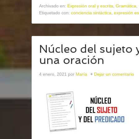
Archivado en:
Expresión oral y escrita
,
Gramática
,
Etiquetado con:
conciencia sintáctica
,
expresión es
Núcleo del sujeto 
una oración
4 enero, 2021
por
María
Dejar un comentario