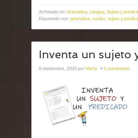
Archivado en:
Gramática
,
Lengua
,
Sujeto y predic
Etiquetado con:
gramática
,
núcleo
,
sujeto y predic
Inventa un sujeto 
8 septiembre, 2020
por
María
1 comentario