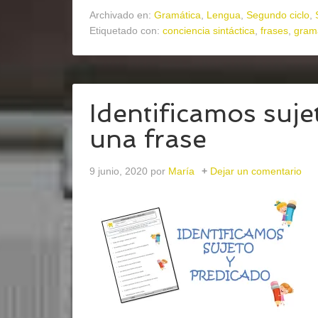
Archivado en:
Gramática
,
Lengua
,
Segundo ciclo
,
Etiquetado con:
conciencia sintáctica
,
frases
,
gram
Identificamos suje
una frase
9 junio, 2020
por
María
Dejar un comentario