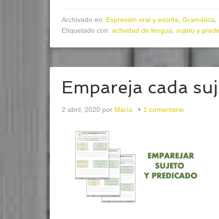
Archivado en:
Expresión oral y escrita
,
Gramática
,
Etiquetado con:
actividad de lengua
,
sujeto y pred
Empareja cada suj
2 abril, 2020
por
María
1 comentario