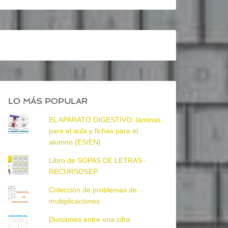
LO MÁS POPULAR
EL APARATO DIGESTIVO: láminas
para el aula y fichas para el
alumno (ES/EN)
Libro de SOPAS DE LETRAS -
RECURSOSEP
Colección de problemas de
multiplicaciones
Divisiones entre una cifra