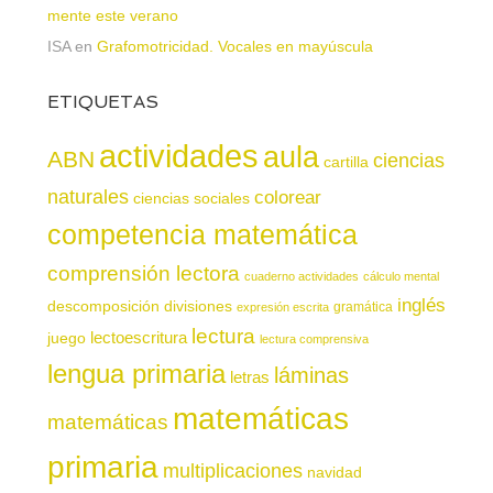
mente este verano
ISA
en
Grafomotricidad. Vocales en mayúscula
ETIQUETAS
actividades
aula
ABN
ciencias
cartilla
naturales
colorear
ciencias sociales
competencia matemática
comprensión lectora
cuaderno actividades
cálculo mental
inglés
descomposición
divisiones
gramática
expresión escrita
lectura
juego
lectoescritura
lectura comprensiva
lengua primaria
láminas
letras
matemáticas
matemáticas
primaria
multiplicaciones
navidad