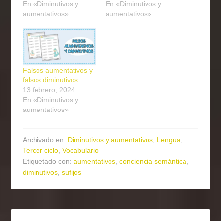
En «Diminutivos y
En «Diminutivos y
aumentativos»
aumentativos»
Falsos aumentativos y
falsos diminutivos
13 febrero, 2024
En «Diminutivos y
aumentativos»
Archivado en:
Diminutivos y aumentativos
,
Lengua
,
Tercer ciclo
,
Vocabulario
Etiquetado con:
aumentativos
,
conciencia semántica
,
diminutivos
,
sufijos