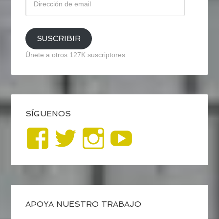
de
email
SUSCRIBIR
Únete a otros 127K suscriptores
SÍGUENOS
Ver
Ver
Ver
YouTub
perfil
perfil
perfil
de
de
de
blogrecursosep
recursosep
recursosep
APOYA NUESTRO TRABAJO