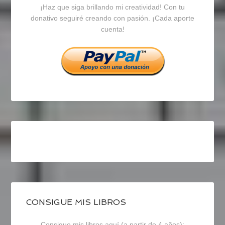
¡Haz que siga brillando mi creatividad! Con tu
en
en
en
donativo seguiré creando con pasión. ¡Cada aporte
cuenta!
Facebook
Twitter
Instagram
CONSIGUE MIS LIBROS
Consigue mis libros aquí (a partir de 4 años):