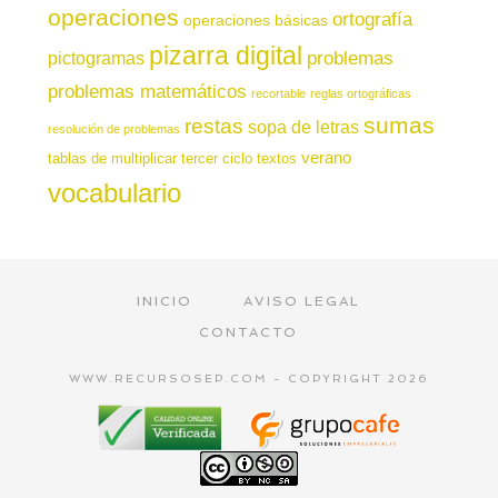
operaciones
ortografía
operaciones básicas
pizarra digital
pictogramas
problemas
problemas matemáticos
recortable
reglas ortográficas
sumas
restas
sopa de letras
resolución de problemas
verano
tablas de multiplicar
tercer ciclo
textos
vocabulario
INICIO
AVISO LEGAL
CONTACTO
WWW.RECURSOSEP.COM - COPYRIGHT 2026