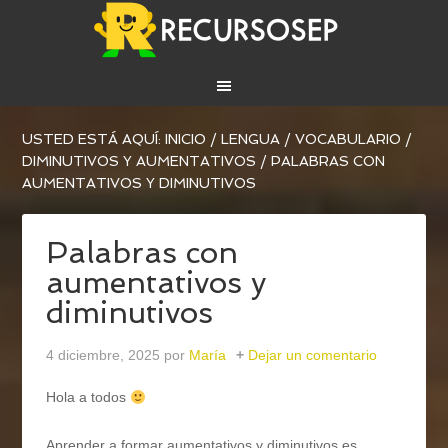
USTED ESTÁ AQUÍ:
INICIO
/
LENGUA
/
VOCABULARIO
/
DIMINUTIVOS Y AUMENTATIVOS
/
PALABRAS CON
AUMENTATIVOS Y DIMINUTIVOS
Palabras con
aumentativos y
diminutivos
4 diciembre, 2025
por
María
Dejar un comentario
Hola a todos
Aprender a formar aumentativos y diminutivos es