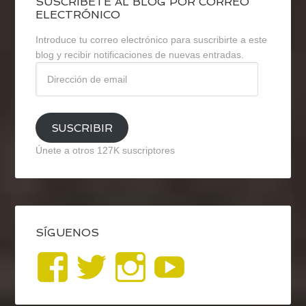
SUSCRÍBETE AL BLOG POR CORREO
ELECTRÓNICO
Introduce tu correo electrónico para suscribirte a este
blog y recibir notificaciones de nuevas entradas.
Dirección
de
email
SUSCRIBIR
Únete a otros 127K suscriptores
SÍGUENOS
Ver
Ver
Ver
YouTub
perfil
perfil
perfil