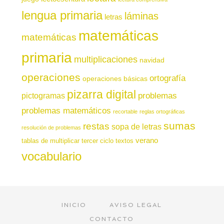
lengua primaria
láminas
letras
matemáticas
matemáticas
primaria
multiplicaciones
navidad
operaciones
ortografía
operaciones básicas
pizarra digital
pictogramas
problemas
problemas matemáticos
recortable
reglas ortográficas
sumas
restas
sopa de letras
resolución de problemas
verano
tablas de multiplicar
tercer ciclo
textos
vocabulario
INICIO
AVISO LEGAL
CONTACTO