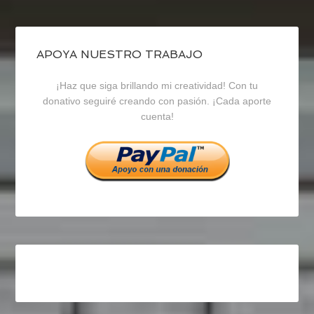
de
de
de
blogrecursosep
recursosep
recursosep
APOYA NUESTRO TRABAJO
¡Haz que siga brillando mi creatividad! Con tu
en
en
en
donativo seguiré creando con pasión. ¡Cada aporte
cuenta!
Facebook
Twitter
Instagram