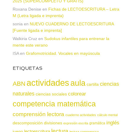
2025 (SUPERCOMPLETO Y GRATIS)
Roxana Denise
en
Fichas de LECTOESCRITURA – Letra
M (Letra ligada e imprenta)
sonia
en
NUEVO CUADERNO DE LECTOESCRITURA
[Fuente ligada e imprenta]
Walkiria Cruz
en
Sudokus infantiles para entrenar la
mente este verano
ISA
en
Grafomotricidad. Vocales en mayúscula
ETIQUETAS
actividades
aula
ABN
ciencias
cartilla
naturales
colorear
ciencias sociales
competencia matemática
comprensión lectora
cuaderno actividades
cálculo mental
inglés
descomposición
divisiones
gramática
expresión escrita
lectura
juego
lectoescritura
lectura comprensiva