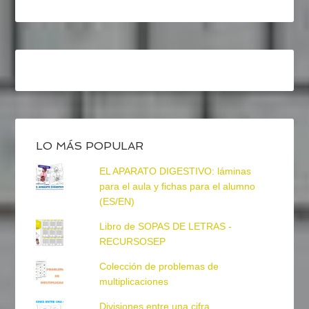
LO MÁS POPULAR
EL APARATO DIGESTIVO: láminas
para el aula y fichas para el alumno
(ES/EN)
Libro de SOPAS DE LETRAS -
RECURSOSEP
Colección de problemas de
multiplicaciones
Divisiones entre una cifra