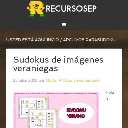
USTED ESTÁ AQUÍ:
INICIO
/
ARCHIVOS PARASUDOKU
Sudokus de imágenes
veraniegas
23 julio, 2026
por
María
Dejar un comentario
Hola
a