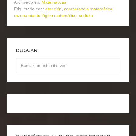
Archivado en:
Matemáticas
Etiquetado con:
atención
,
competencia matemática
,
razonamiento lógico matemático
,
sudoku
BUSCAR