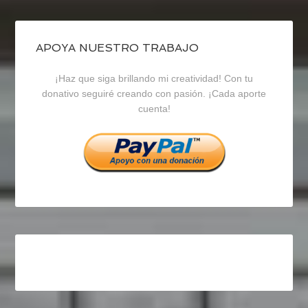
de
de
de
blogrecursosep
recursosep
recursosep
APOYA NUESTRO TRABAJO
¡Haz que siga brillando mi creatividad! Con tu
en
en
en
donativo seguiré creando con pasión. ¡Cada aporte
cuenta!
Facebook
Twitter
Instagram