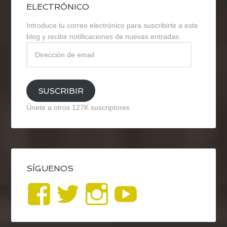
ELECTRÓNICO
Introduce tu correo electrónico para suscribirte a este
blog y recibir notificaciones de nuevas entradas.
Dirección
de
email
SUSCRIBIR
Únete a otros 127K suscriptores
SÍGUENOS
Ver
Ver
Ver
YouTub
perfil
perfil
perfil