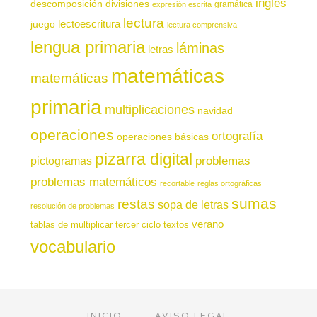
inglés
descomposición
divisiones
gramática
expresión escrita
lectura
juego
lectoescritura
lectura comprensiva
lengua primaria
láminas
letras
matemáticas
matemáticas
primaria
multiplicaciones
navidad
operaciones
ortografía
operaciones básicas
pizarra digital
pictogramas
problemas
problemas matemáticos
recortable
reglas ortográficas
sumas
restas
sopa de letras
resolución de problemas
verano
tablas de multiplicar
tercer ciclo
textos
vocabulario
INICIO
AVISO LEGAL