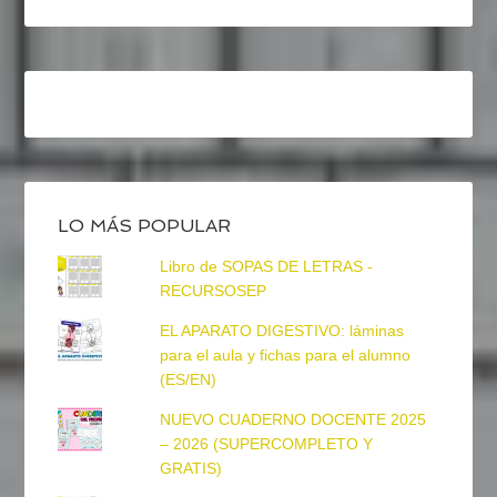
LO MÁS POPULAR
Libro de SOPAS DE LETRAS -
RECURSOSEP
EL APARATO DIGESTIVO: láminas
para el aula y fichas para el alumno
(ES/EN)
NUEVO CUADERNO DOCENTE 2025
– 2026 (SUPERCOMPLETO Y
GRATIS)