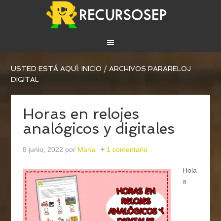
USTED ESTÁ AQUÍ:
INICIO
/
ARCHIVOS PARARELOJ
DIGITAL
Horas en relojes
analógicos y digitales
8 junio, 2022
por
María
1 comentario
Hola
a