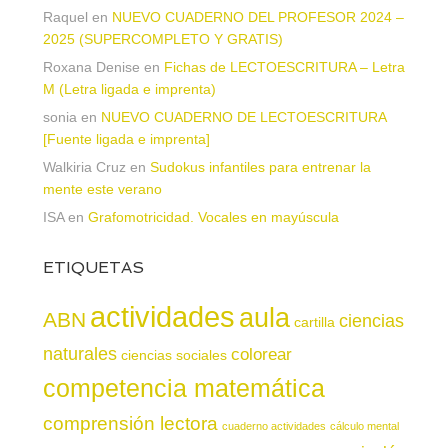
Raquel
en
NUEVO CUADERNO DEL PROFESOR 2024 –
2025 (SUPERCOMPLETO Y GRATIS)
Roxana Denise
en
Fichas de LECTOESCRITURA – Letra
M (Letra ligada e imprenta)
sonia
en
NUEVO CUADERNO DE LECTOESCRITURA
[Fuente ligada e imprenta]
Walkiria Cruz
en
Sudokus infantiles para entrenar la
mente este verano
ISA
en
Grafomotricidad. Vocales en mayúscula
ETIQUETAS
actividades
aula
ABN
ciencias
cartilla
naturales
colorear
ciencias sociales
competencia matemática
comprensión lectora
cuaderno actividades
cálculo mental