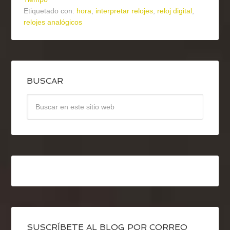
Etiquetado con:
hora
,
interpretar relojes
,
reloj digital
,
relojes analógicos
BUSCAR
SUSCRÍBETE AL BLOG POR CORREO