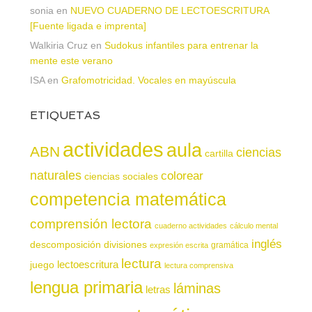
sonia
en
NUEVO CUADERNO DE LECTOESCRITURA
[Fuente ligada e imprenta]
Walkiria Cruz
en
Sudokus infantiles para entrenar la
mente este verano
ISA
en
Grafomotricidad. Vocales en mayúscula
ETIQUETAS
actividades
aula
ABN
ciencias
cartilla
naturales
colorear
ciencias sociales
competencia matemática
comprensión lectora
cuaderno actividades
cálculo mental
inglés
descomposición
divisiones
gramática
expresión escrita
lectura
juego
lectoescritura
lectura comprensiva
lengua primaria
láminas
letras