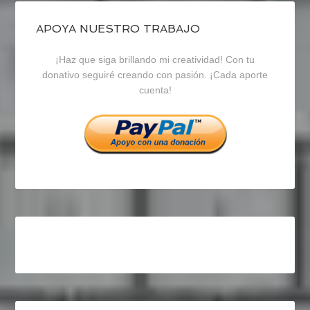
de
de
de
blogrecursosep
recursosep
recursosep
APOYA NUESTRO TRABAJO
¡Haz que siga brillando mi creatividad! Con tu
en
en
en
donativo seguiré creando con pasión. ¡Cada aporte
cuenta!
Facebook
Twitter
Instagram