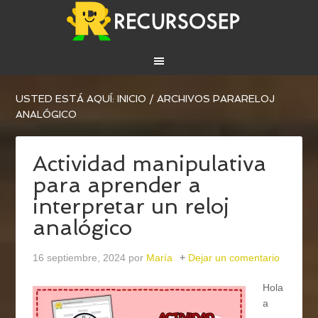
USTED ESTÁ AQUÍ:
INICIO
/
ARCHIVOS PARARELOJ
ANALÓGICO
Actividad manipulativa
para aprender a
interpretar un reloj
analógico
16 septiembre, 2024
por
María
Dejar un comentario
Hola
a