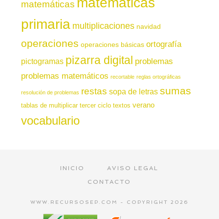
matemáticas
matemáticas
primaria
multiplicaciones
navidad
operaciones
ortografía
operaciones básicas
pizarra digital
pictogramas
problemas
problemas matemáticos
recortable
reglas ortográficas
sumas
restas
sopa de letras
resolución de problemas
verano
tablas de multiplicar
tercer ciclo
textos
vocabulario
INICIO
AVISO LEGAL
CONTACTO
WWW.RECURSOSEP.COM - COPYRIGHT 2026