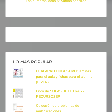
Los números locos 3: Sumas sencillas
LO MÁS POPULAR
EL APARATO DIGESTIVO: láminas
para el aula y fichas para el alumno
(ES/EN)
Libro de SOPAS DE LETRAS -
RECURSOSEP
Colección de problemas de
multiplicaciones