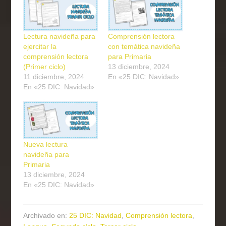
Lectura navideña para
Comprensión lectora
ejercitar la
con temática navideña
comprensión lectora
para Primaria
(Primer ciclo)
13 diciembre, 2024
11 diciembre, 2024
En «25 DIC: Navidad»
En «25 DIC: Navidad»
Nueva lectura
navideña para
Primaria
13 diciembre, 2024
En «25 DIC: Navidad»
Archivado en:
25 DIC: Navidad
,
Comprensión lectora
,