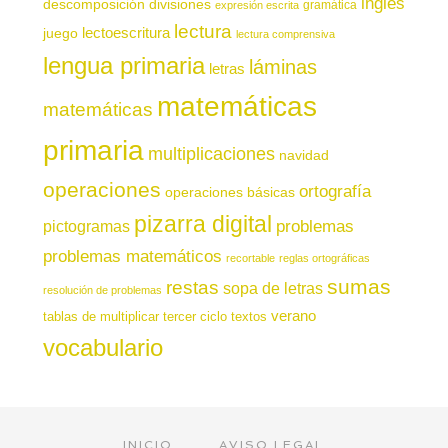
inglés
descomposición
divisiones
gramática
expresión escrita
lectura
juego
lectoescritura
lectura comprensiva
lengua primaria
láminas
letras
matemáticas
matemáticas
primaria
multiplicaciones
navidad
operaciones
ortografía
operaciones básicas
pizarra digital
pictogramas
problemas
problemas matemáticos
recortable
reglas ortográficas
sumas
restas
sopa de letras
resolución de problemas
verano
tablas de multiplicar
tercer ciclo
textos
vocabulario
INICIO
AVISO LEGAL