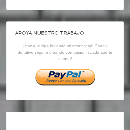
perfil
perfil
perfil
de
de
de
blogrecursosep
recursosep
recursosep
APOYA NUESTRO TRABAJO
¡Haz que siga brillando mi creatividad! Con tu
en
en
en
donativo seguiré creando con pasión. ¡Cada aporte
cuenta!
Facebook
Twitter
Instagram