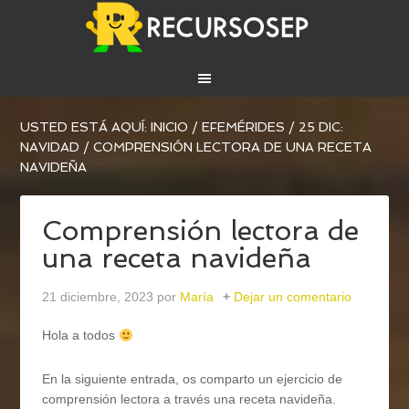
USTED ESTÁ AQUÍ:
INICIO
/
EFEMÉRIDES
/
25 DIC:
NAVIDAD
/
COMPRENSIÓN LECTORA DE UNA RECETA
NAVIDEÑA
Comprensión lectora de
una receta navideña
21 diciembre, 2023
por
María
Dejar un comentario
Hola a todos
En la siguiente entrada, os comparto un ejercicio de
comprensión lectora a través una receta navideña.