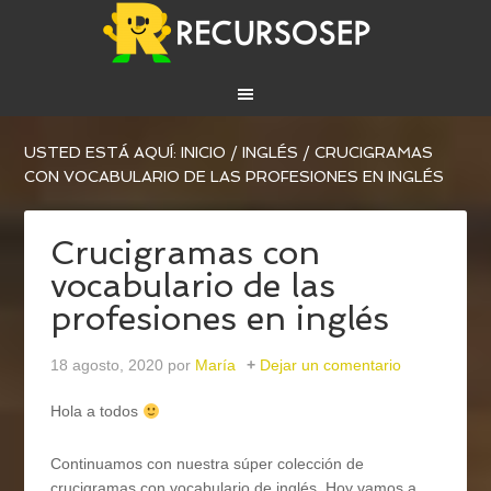
USTED ESTÁ AQUÍ:
INICIO
/
INGLÉS
/
CRUCIGRAMAS
CON VOCABULARIO DE LAS PROFESIONES EN INGLÉS
Crucigramas con
vocabulario de las
profesiones en inglés
18 agosto, 2020
por
María
Dejar un comentario
Hola a todos
Continuamos con nuestra súper colección de
crucigramas con vocabulario de inglés. Hoy vamos a