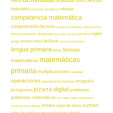
ABN
ciencias
cartilla
naturales
colorear
ciencias sociales
competencia matemática
comprensión lectora
cuaderno actividades
cálculo mental
inglés
descomposición
divisiones
gramática
expresión escrita
lectura
juego
lectoescritura
lectura comprensiva
lengua primaria
láminas
letras
matemáticas
matemáticas
primaria
multiplicaciones
navidad
operaciones
ortografía
operaciones básicas
pizarra digital
pictogramas
problemas
problemas matemáticos
recortable
reglas ortográficas
sumas
restas
sopa de letras
resolución de problemas
verano
tablas de multiplicar
tercer ciclo
textos