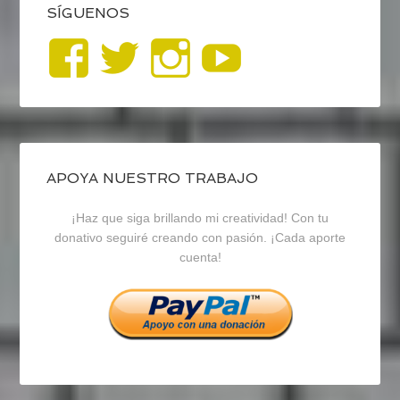
SÍGUENOS
Ver
Ver
Ver
YouTub
perfil
perfil
perfil
de
de
de
blogrecursosep
recursosep
recursosep
APOYA NUESTRO TRABAJO
¡Haz que siga brillando mi creatividad! Con tu
en
en
en
donativo seguiré creando con pasión. ¡Cada aporte
cuenta!
Facebook
Twitter
Instagram