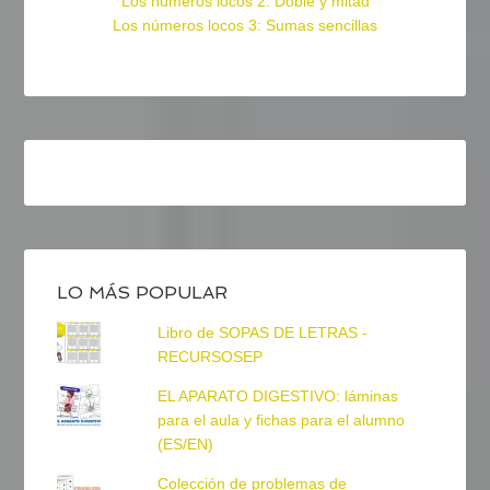
Los números locos 2: Doble y mitad
Los números locos 3: Sumas sencillas
LO MÁS POPULAR
Libro de SOPAS DE LETRAS -
RECURSOSEP
EL APARATO DIGESTIVO: láminas
para el aula y fichas para el alumno
(ES/EN)
Colección de problemas de