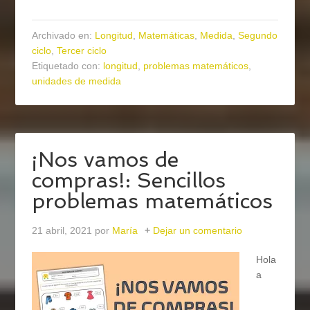
Archivado en:
Longitud
,
Matemáticas
,
Medida
,
Segundo
ciclo
,
Tercer ciclo
Etiquetado con:
longitud
,
problemas matemáticos
,
unidades de medida
¡Nos vamos de
compras!: Sencillos
problemas matemáticos
21 abril, 2021
por
María
Dejar un comentario
Hola
a