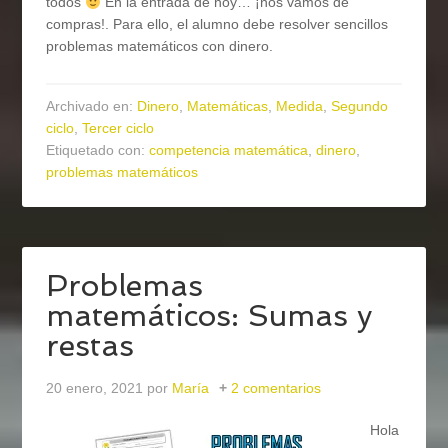
todos
En la entrada de hoy… ¡nos vamos de
compras!. Para ello, el alumno debe resolver sencillos
problemas matemáticos con dinero.
Archivado en:
Dinero
,
Matemáticas
,
Medida
,
Segundo
ciclo
,
Tercer ciclo
Etiquetado con:
competencia matemática
,
dinero
,
problemas matemáticos
Problemas
matemáticos: Sumas y
restas
20 enero, 2021
por
María
2 comentarios
Hola