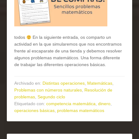
todos
En la siguiente entrada, os comparto un
actividad en la que simularemos que nos encontramos
frente al escaparate de una tienda y debemos resolver
algunos problemas matemáticos. Una forma diferente
de trabajar las diferentes operaciones básicas.
Archivado en:
Distintas operaciones
,
Matemáticas
,
Problemas con números naturales
,
Resolución de
problemas
,
Segundo ciclo
Etiquetado con:
competencia matemática
,
dinero
,
operaciones básicas
,
problemas matemáticos