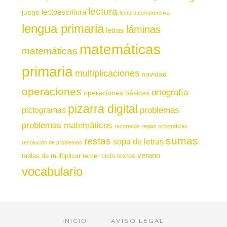
lectura
juego
lectoescritura
lectura comprensiva
lengua primaria
láminas
letras
matemáticas
matemáticas
primaria
multiplicaciones
navidad
operaciones
ortografía
operaciones básicas
pizarra digital
pictogramas
problemas
problemas matemáticos
recortable
reglas ortográficas
sumas
restas
sopa de letras
resolución de problemas
verano
tablas de multiplicar
tercer ciclo
textos
vocabulario
INICIO
AVISO LEGAL