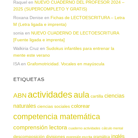
Raquel
en
NUEVO CUADERNO DEL PROFESOR 2024 –
2025 (SUPERCOMPLETO Y GRATIS)
Roxana Denise
en
Fichas de LECTOESCRITURA – Letra
M (Letra ligada e imprenta)
sonia
en
NUEVO CUADERNO DE LECTOESCRITURA
[Fuente ligada e imprenta]
Walkiria Cruz
en
Sudokus infantiles para entrenar la
mente este verano
ISA
en
Grafomotricidad. Vocales en mayúscula
ETIQUETAS
actividades
aula
ABN
ciencias
cartilla
naturales
colorear
ciencias sociales
competencia matemática
comprensión lectora
cuaderno actividades
cálculo mental
inglés
descomposición
divisiones
gramática
expresión escrita