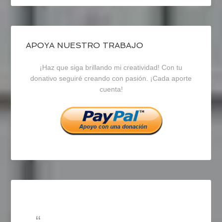
perfil
perfil
perfil
de
de
de
blogrecursosep
recursosep
recursosep
APOYA NUESTRO TRABAJO
¡Haz que siga brillando mi creatividad! Con tu
en
en
en
donativo seguiré creando con pasión. ¡Cada aporte
cuenta!
Facebook
Twitter
Instagram