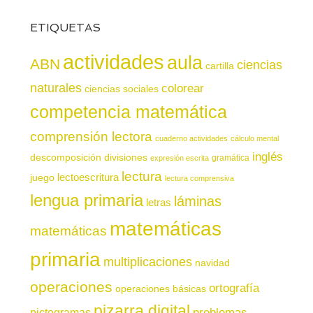
ETIQUETAS
actividades
aula
ABN
ciencias
cartilla
naturales
colorear
ciencias sociales
competencia matemática
comprensión lectora
cuaderno actividades
cálculo mental
inglés
descomposición
divisiones
gramática
expresión escrita
lectura
juego
lectoescritura
lectura comprensiva
lengua primaria
láminas
letras
matemáticas
matemáticas
primaria
multiplicaciones
navidad
operaciones
ortografía
operaciones básicas
pizarra digital
pictogramas
problemas