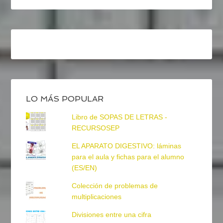
LO MÁS POPULAR
Libro de SOPAS DE LETRAS -
RECURSOSEP
EL APARATO DIGESTIVO: láminas
para el aula y fichas para el alumno
(ES/EN)
Colección de problemas de
multiplicaciones
Divisiones entre una cifra