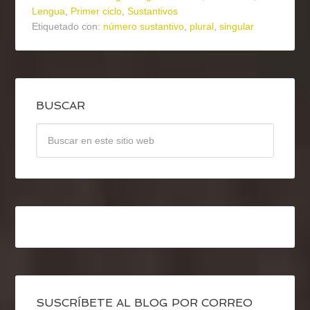
Lengua
,
Primer ciclo
,
Sustantivos
Etiquetado con:
número sustantivo
,
plural
,
singular
BUSCAR
SUSCRÍBETE AL BLOG POR CORREO