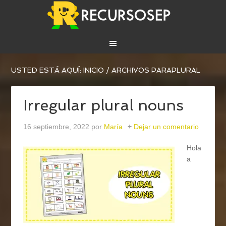
USTED ESTÁ AQUÍ:
INICIO
/
ARCHIVOS PARAPLURAL
Irregular plural nouns
16 septiembre, 2022
por
María
Dejar un comentario
Hola
a