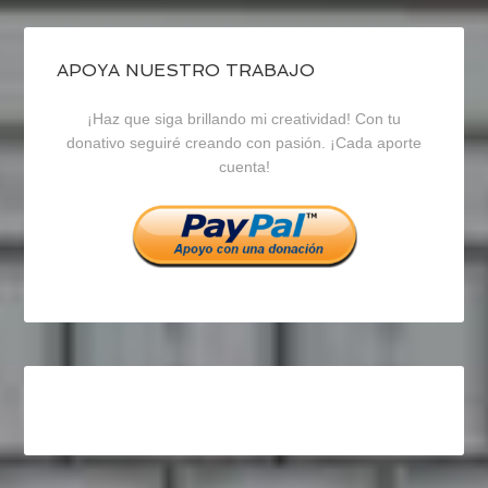
de
de
de
blogrecursosep
recursosep
recursosep
APOYA NUESTRO TRABAJO
¡Haz que siga brillando mi creatividad! Con tu
en
en
en
donativo seguiré creando con pasión. ¡Cada aporte
cuenta!
Facebook
Twitter
Instagram