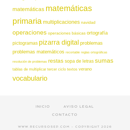
matemáticas
matemáticas
primaria
multiplicaciones
navidad
operaciones
ortografía
operaciones básicas
pizarra digital
pictogramas
problemas
problemas matemáticos
recortable
reglas ortográficas
sumas
restas
sopa de letras
resolución de problemas
verano
tablas de multiplicar
tercer ciclo
textos
vocabulario
INICIO
AVISO LEGAL
CONTACTO
WWW.RECURSOSEP.COM - COPYRIGHT 2026