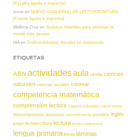
M (Letra ligada e imprenta)
sonia
en
NUEVO CUADERNO DE LECTOESCRITURA
[Fuente ligada e imprenta]
Walkiria Cruz
en
Sudokus infantiles para entrenar la
mente este verano
ISA
en
Grafomotricidad. Vocales en mayúscula
ETIQUETAS
actividades
aula
ABN
ciencias
cartilla
naturales
colorear
ciencias sociales
competencia matemática
comprensión lectora
cuaderno actividades
cálculo mental
inglés
descomposición
divisiones
gramática
expresión escrita
lectura
juego
lectoescritura
lectura comprensiva
lengua primaria
láminas
letras