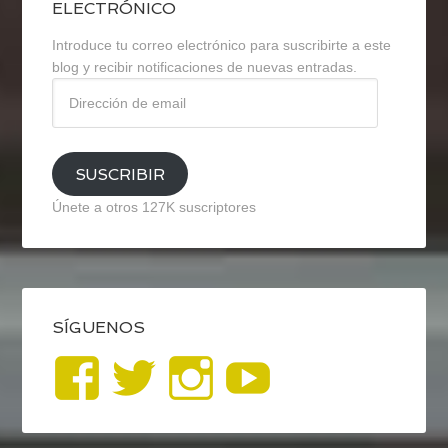
ELECTRÓNICO
Introduce tu correo electrónico para suscribirte a este
blog y recibir notificaciones de nuevas entradas.
Dirección
de
email
SUSCRIBIR
Únete a otros 127K suscriptores
SÍGUENOS
Ver
Ver
Ver
YouTub
perfil
perfil
perfil