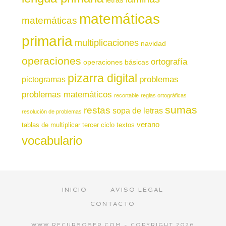
matemáticas
matemáticas
primaria
multiplicaciones
navidad
operaciones
ortografía
operaciones básicas
pizarra digital
pictogramas
problemas
problemas matemáticos
recortable
reglas ortográficas
sumas
restas
sopa de letras
resolución de problemas
verano
tablas de multiplicar
tercer ciclo
textos
vocabulario
INICIO
AVISO LEGAL
CONTACTO
WWW.RECURSOSEP.COM - COPYRIGHT 2026