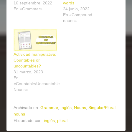
16 septiembre, 2022
words
En «Grammar»
24 junio, 2022
En «Compound
nouns»
Actividad manipulativa:
Countables or
uncountables?
31 marzo, 2023
En
«Countable/Uncountable
Nouns»
Archivado en:
Grammar
,
Inglés
,
Nouns
,
Singular/Plural
nouns
Etiquetado con:
inglés
,
plural