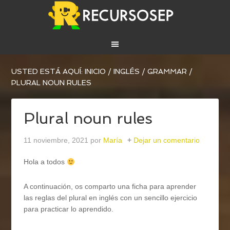
USTED ESTÁ AQUÍ:
INICIO
/
INGLÉS
/
GRAMMAR
/
PLURAL NOUN RULES
Plural noun rules
11 noviembre, 2021
por
María
Dejar un comentario
Hola a todos
A continuación, os comparto una ficha para aprender
las reglas del plural en inglés con un sencillo ejercicio
para practicar lo aprendido.