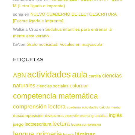
M (Letra ligada e imprenta)
sonia
en
NUEVO CUADERNO DE LECTOESCRITURA
[Fuente ligada e imprenta]
Walkiria Cruz
en
Sudokus infantiles para entrenar la
mente este verano
ISA
en
Grafomotricidad. Vocales en mayúscula
ETIQUETAS
actividades
aula
ABN
ciencias
cartilla
naturales
colorear
ciencias sociales
competencia matemática
comprensión lectora
cuaderno actividades
cálculo mental
inglés
descomposición
divisiones
gramática
expresión escrita
lectura
juego
lectoescritura
lectura comprensiva
lengua primaria
láminas
letras