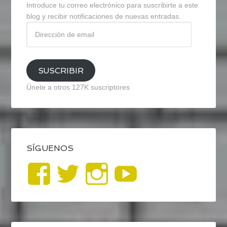
Introduce tu correo electrónico para suscribirte a este
blog y recibir notificaciones de nuevas entradas.
Dirección
de
email
SUSCRIBIR
Únete a otros 127K suscriptores
SÍGUENOS
Ver
Ver
Ver
YouTub
perfil
perfil
perfil
de
de
de