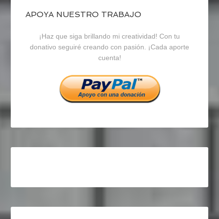
blogrecursosep
recursosep
recursosep
APOYA NUESTRO TRABAJO
¡Haz que siga brillando mi creatividad! Con tu
en
en
en
donativo seguiré creando con pasión. ¡Cada aporte
cuenta!
Facebook
Twitter
Instagram