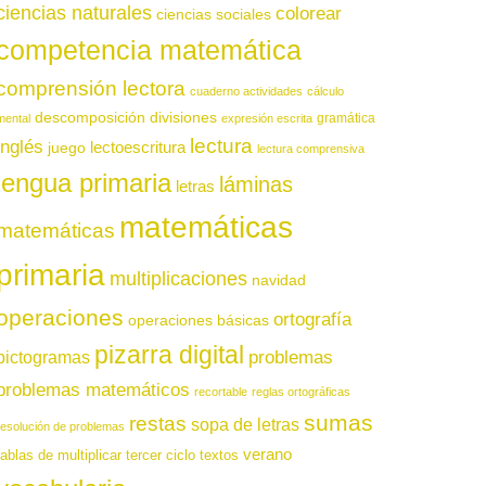
ciencias naturales
colorear
ciencias sociales
competencia matemática
comprensión lectora
cuaderno actividades
cálculo
descomposición
divisiones
gramática
mental
expresión escrita
lectura
inglés
juego
lectoescritura
lectura comprensiva
lengua primaria
láminas
letras
matemáticas
matemáticas
primaria
multiplicaciones
navidad
operaciones
ortografía
operaciones básicas
pizarra digital
pictogramas
problemas
problemas matemáticos
recortable
reglas ortográficas
sumas
restas
sopa de letras
resolución de problemas
verano
tablas de multiplicar
tercer ciclo
textos