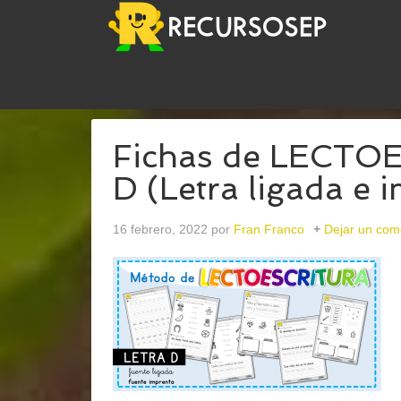
USTED ESTÁ AQUÍ:
INICIO
/
ARCHIVOS PARAPIZA
Fichas de LECTO
D (Letra ligada e 
16 febrero, 2022
por
Fran Franco
Dejar un com