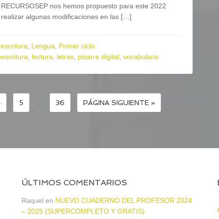
RECURSOSEP nos hemos propuesto para este 2022
realizar algunas modificaciones en las […]
escritura
,
Lengua
,
Primer ciclo
oescritura
,
lectura
,
letras
,
pizarra digital
,
vocabulario
4
5
…
36
PÁGINA SIGUIENTE »
ÚLTIMOS COMENTARIOS
a
Raquel
en
NUEVO CUADERNO DEL PROFESOR 2024
– 2025 (SUPERCOMPLETO Y GRATIS)