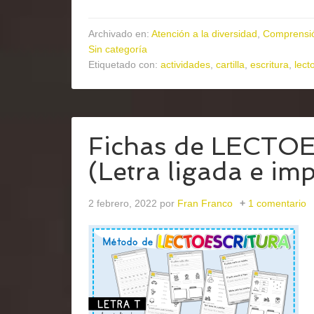
Archivado en:
Atención a la diversidad
,
Comprensió
Sin categoría
Etiquetado con:
actividades
,
cartilla
,
escritura
,
lect
Fichas de LECTO
(Letra ligada e im
2 febrero, 2022
por
Fran Franco
1 comentario