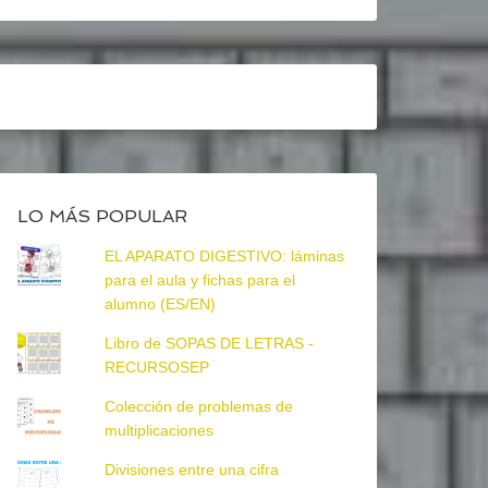
LO MÁS POPULAR
EL APARATO DIGESTIVO: láminas
para el aula y fichas para el
alumno (ES/EN)
Libro de SOPAS DE LETRAS -
RECURSOSEP
Colección de problemas de
multiplicaciones
Divisiones entre una cifra