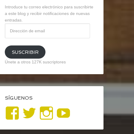
Introduce tu correo electrónico para suscribirte
a este blog y recibir notificaciones de nuevas
entradas.
Dirección
de
email
SUSCRIBIR
Únete a otros 127K suscriptores
SÍGUENOS
Ver
Ver
Ver
YouTube
perfil
perfil
perfil