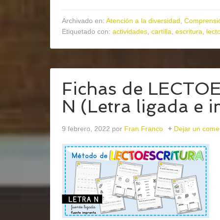
Archivado en:
Atención a la diversidad
,
Comprensió
Etiquetado con:
actividades
,
cartilla
,
escritura
,
lect
Fichas de LECTO
N (Letra ligada e 
9 febrero, 2022
por
Fran Franco
Dejar un come