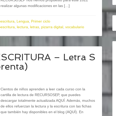
RECURSOSEP nos hemos propuesto para este 2022
realizar algunas modificaciones en las […]
escritura
,
Lengua
,
Primer ciclo
oescritura
,
lectura
,
letras
,
pizarra digital
,
vocabulario
ESCRITURA – Letra S
prenta)
Cientos de niños aprenden a leer cada curso con la
cartilla de lectura de RECURSOSEP, que puedes
descargar totalmente actualizada AQUÍ. Además, muchos
de ellos refuerzan la lectura y la escritura con las fichas
que también hay disponibles en el blog (AQUÍ). En