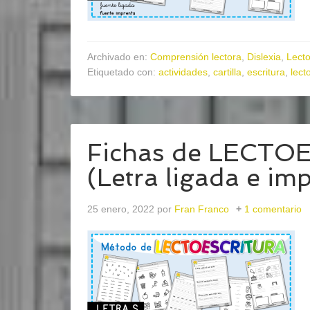
Archivado en:
Comprensión lectora
,
Dislexia
,
Lecto
Etiquetado con:
actividades
,
cartilla
,
escritura
,
lect
Fichas de LECTO
(Letra ligada e im
25 enero, 2022
por
Fran Franco
1 comentario