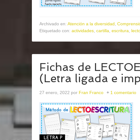
Archivado en:
Atención a la diversidad
,
Comprensió
Etiquetado con:
actividades
,
cartilla
,
escritura
,
lect
Fichas de LECTO
(Letra ligada e im
27 enero, 2022
por
Fran Franco
1 comentario