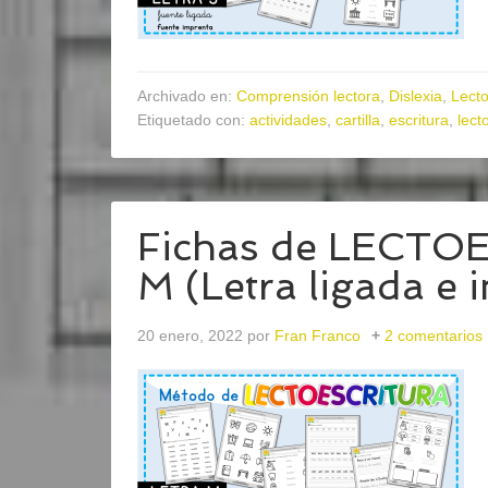
Archivado en:
Comprensión lectora
,
Dislexia
,
Lecto
Etiquetado con:
actividades
,
cartilla
,
escritura
,
lect
Fichas de LECTO
M (Letra ligada e 
20 enero, 2022
por
Fran Franco
2 comentarios