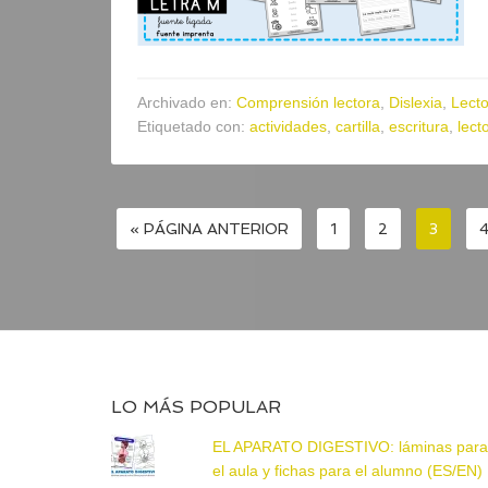
Archivado en:
Comprensión lectora
,
Dislexia
,
Lecto
Etiquetado con:
actividades
,
cartilla
,
escritura
,
lect
« PÁGINA ANTERIOR
1
2
3
LO MÁS POPULAR
EL APARATO DIGESTIVO: láminas par
el aula y fichas para el alumno (ES/EN)