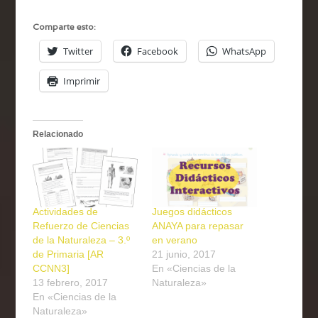
Comparte esto:
Twitter
Facebook
WhatsApp
Imprimir
Relacionado
Actividades de
Juegos didácticos
Refuerzo de Ciencias
ANAYA para repasar
de la Naturaleza – 3.º
en verano
de Primaria [AR
21 junio, 2017
CCNN3]
En «Ciencias de la
13 febrero, 2017
Naturaleza»
En «Ciencias de la
Naturaleza»