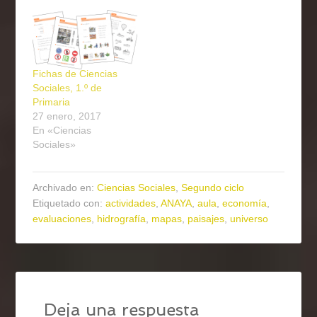
Fichas de Ciencias
Sociales, 1.º de
Primaria
27 enero, 2017
En «Ciencias
Sociales»
Archivado en:
Ciencias Sociales
,
Segundo ciclo
Etiquetado con:
actividades
,
ANAYA
,
aula
,
economía
,
evaluaciones
,
hidrografía
,
mapas
,
paisajes
,
universo
Deja una respuesta