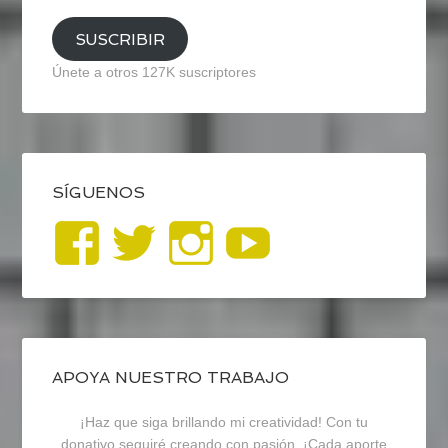
SUSCRIBIR
Únete a otros 127K suscriptores
SÍGUENOS
Ver
Ver
Ver
YouTub
perfil
perfil
perfil
de
de
de
blogrecursosep
recursosep
recursosep
APOYA NUESTRO TRABAJO
¡Haz que siga brillando mi creatividad! Con tu
en
en
en
donativo seguiré creando con pasión. ¡Cada aporte