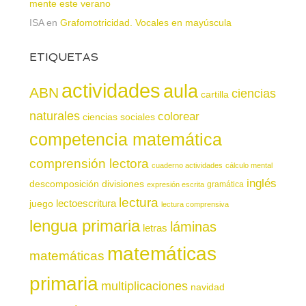
mente este verano
ISA
en
Grafomotricidad. Vocales en mayúscula
ETIQUETAS
actividades
aula
ABN
ciencias
cartilla
naturales
colorear
ciencias sociales
competencia matemática
comprensión lectora
cuaderno actividades
cálculo mental
inglés
descomposición
divisiones
gramática
expresión escrita
lectura
juego
lectoescritura
lectura comprensiva
lengua primaria
láminas
letras
matemáticas
matemáticas
primaria
multiplicaciones
navidad