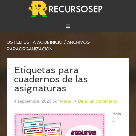
USTED ESTÁ AQUÍ:
INICIO
/
ARCHIVOS
PARAORGANIZACIÓN
Etiquetas para
cuadernos de las
asignaturas
4 septiembre, 2025
por
María
Dejar un comentario
Hola
a