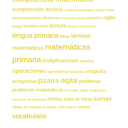
comprensión lectora
cuaderno actividades
cálculo mental
inglés
descomposición
divisiones
gramática
expresión escrita
lectura
juego
lectoescritura
lectura comprensiva
lengua primaria
láminas
letras
matemáticas
matemáticas
primaria
multiplicaciones
navidad
operaciones
ortografía
operaciones básicas
pizarra digital
pictogramas
problemas
problemas matemáticos
recortable
reglas ortográficas
sumas
restas
sopa de letras
resolución de problemas
verano
tablas de multiplicar
tercer ciclo
textos
vocabulario