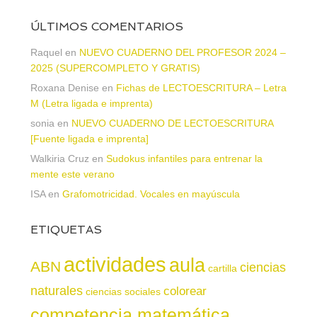
ÚLTIMOS COMENTARIOS
Raquel
en
NUEVO CUADERNO DEL PROFESOR 2024 –
2025 (SUPERCOMPLETO Y GRATIS)
Roxana Denise
en
Fichas de LECTOESCRITURA – Letra
M (Letra ligada e imprenta)
sonia
en
NUEVO CUADERNO DE LECTOESCRITURA
[Fuente ligada e imprenta]
Walkiria Cruz
en
Sudokus infantiles para entrenar la
mente este verano
ISA
en
Grafomotricidad. Vocales en mayúscula
ETIQUETAS
actividades
aula
ABN
ciencias
cartilla
naturales
colorear
ciencias sociales
competencia matemática