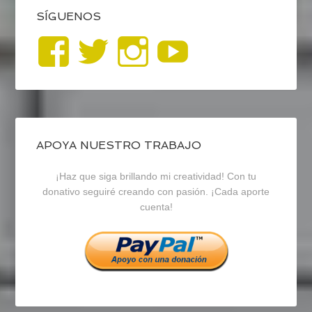
SÍGUENOS
Ver
Ver
Ver
YouTub
perfil
perfil
perfil
de
de
de
blogrecursosep
recursosep
recursosep
APOYA NUESTRO TRABAJO
¡Haz que siga brillando mi creatividad! Con tu
en
en
en
donativo seguiré creando con pasión. ¡Cada aporte
cuenta!
Facebook
Twitter
Instagram