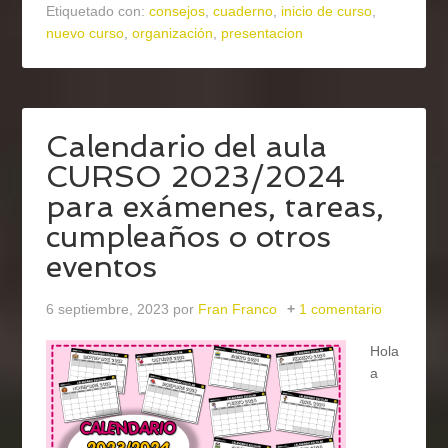
Etiquetado con:
consejos
,
cuaderno
,
inicio de curso
,
nuevo curso
,
organización
,
presentacion
Calendario del aula
CURSO 2023/2024
para exámenes, tareas,
cumpleaños o otros
eventos
6 septiembre, 2023
por
Fran Franco
1 comentario
Hola
a