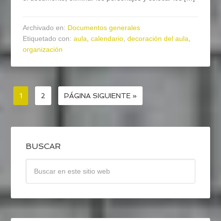
Archivado en:
Documentos generales
Etiquetado con:
aula
,
calendario
,
decoración del aula
,
organización
1
2
PÁGINA SIGUIENTE »
BUSCAR