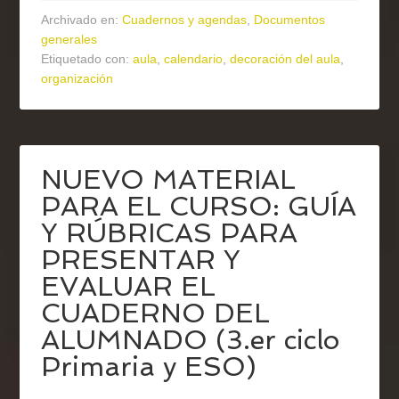
Archivado en:
Cuadernos y agendas
,
Documentos
generales
Etiquetado con:
aula
,
calendario
,
decoración del aula
,
organización
NUEVO MATERIAL
PARA EL CURSO: GUÍA
Y RÚBRICAS PARA
PRESENTAR Y
EVALUAR EL
CUADERNO DEL
ALUMNADO (3.er ciclo
Primaria y ESO)