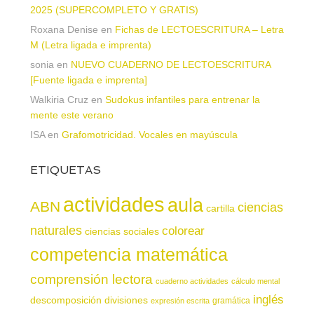
2025 (SUPERCOMPLETO Y GRATIS)
Roxana Denise
en
Fichas de LECTOESCRITURA – Letra
M (Letra ligada e imprenta)
sonia
en
NUEVO CUADERNO DE LECTOESCRITURA
[Fuente ligada e imprenta]
Walkiria Cruz
en
Sudokus infantiles para entrenar la
mente este verano
ISA
en
Grafomotricidad. Vocales en mayúscula
ETIQUETAS
actividades
aula
ABN
ciencias
cartilla
naturales
colorear
ciencias sociales
competencia matemática
comprensión lectora
cuaderno actividades
cálculo mental
inglés
descomposición
divisiones
gramática
expresión escrita