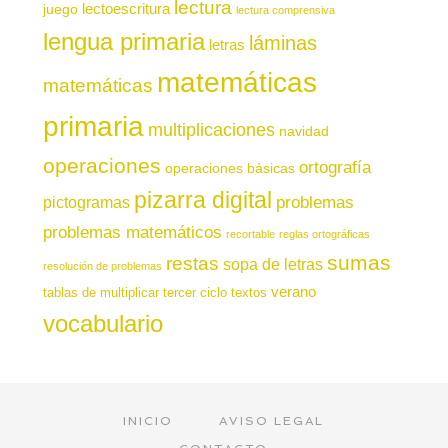
lectura
juego
lectoescritura
lectura comprensiva
lengua primaria
láminas
letras
matemáticas
matemáticas
primaria
multiplicaciones
navidad
operaciones
ortografía
operaciones básicas
pizarra digital
pictogramas
problemas
problemas matemáticos
recortable
reglas ortográficas
sumas
restas
sopa de letras
resolución de problemas
verano
tablas de multiplicar
tercer ciclo
textos
vocabulario
INICIO
AVISO LEGAL