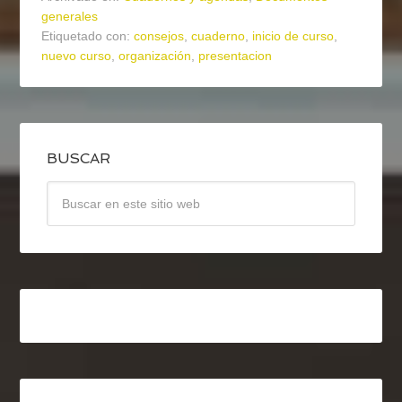
generales
Etiquetado con:
consejos
,
cuaderno
,
inicio de curso
,
nuevo curso
,
organización
,
presentacion
BUSCAR